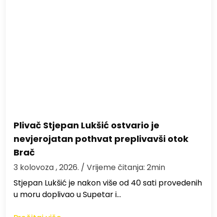
Plivač Stjepan Lukšić ostvario je
nevjerojatan pothvat preplivavši otok
Brač
3 kolovoza , 2026.
/ Vrijeme čitanja: 2min
St​jepan Lukšić je nakon više od 40 sati provedenih
u moru doplivao u Supetar i…