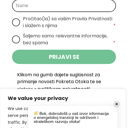
Pročitao(la) sa vašim Pravila Privatnosti 
i slažem s njima
*
Šaljemo samo relevantne informacije, 
bez spama
*
PRIJAVI SE
Klikom na gumb dajete suglasnost za
primanje novosti Pokreta Otoka te se
politikom privatnosti.
slažete s
We value your privacy
DRUŠTVENE MREŽE
✕
We use cookies to enhance your browsing experience,
Bok, dobrodošli u vaš izvor informacija
serve personalized ads or content, and analyze our
o energetskoj tranziciji te održivom i
strateškom razvoju otoka!
traffic. By clicking "Accept All", you consent to our use