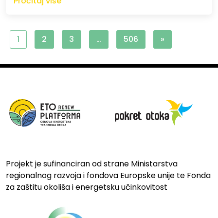
Pročitaj više
1
2
3
…
506
»
Projekt je sufinanciran od strane Ministarstva
regionalnog razvoja i fondova Europske unije te Fonda
za zaštitu okoliša i energetsku učinkovitost