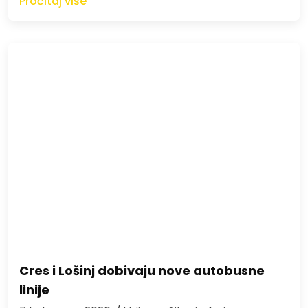
Pročitaj više
Cres i Lošinj dobivaju nove autobusne
linije