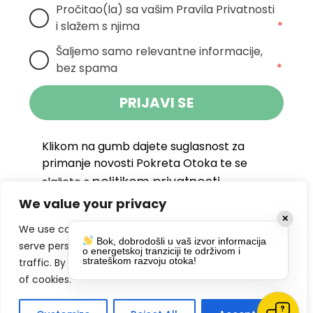
Pročitao(la) sa vašim Pravila Privatnosti 
i slažem s njima
*
Šaljemo samo relevantne informacije, 
bez spama
*
PRIJAVI SE
Klikom na gumb dajete suglasnost za
primanje novosti Pokreta Otoka te se
politikom privatnosti.
slažete s
We value your privacy
DRUŠTVENE MREŽE
✕
We use cookies to enhance your browsing experience,
Bok, dobrodošli u vaš izvor informacija
serve personalized ads or content, and analyze our
o energetskoj tranziciji te održivom i
strateškom razvoju otoka!
traffic. By clicking "Accept All", you consent to our use
of cookies.