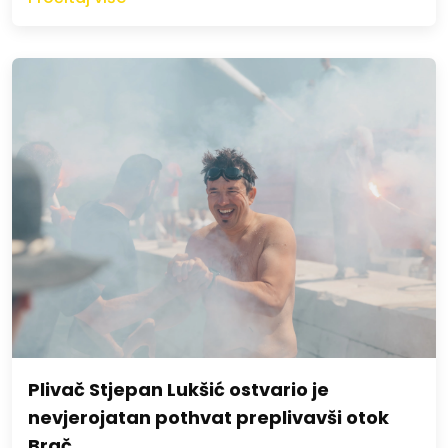
Plivač Stjepan Lukšić ostvario je
nevjerojatan pothvat preplivavši otok
Brač