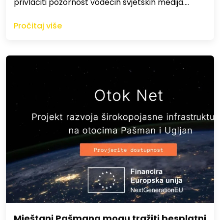
privlačiti pozornost vodećih svjetskih medija.…
Pročitaj više
Mještani Pašmana mogu tražiti besplatni