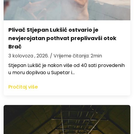
Plivač Stjepan Lukšić ostvario je
nevjerojatan pothvat preplivavši otok
Brač
3 kolovoza , 2026.
/ Vrijeme čitanja: 2min
St​jepan Lukšić je nakon više od 40 sati provedenih
u moru doplivao u Supetar i…
Pročitaj više