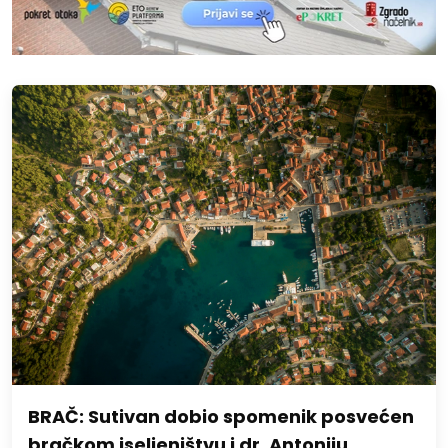
BRAČ: Sutivan dobio spomenik posvećen
bračkom iseljeništvu i dr. Antoniju