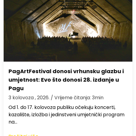
PagArtFestival donosi vrhunsku glazbu i
umjetnost: Evo što donosi 28. izdanje u
Pagu
3 kolovoza , 2026.
/ Vrijeme čitanja: 3min
Od 1. do 17. kolovoza publiku očekuju koncerti,
kazalište, izložba i jedinstveni umjetnički program
na…