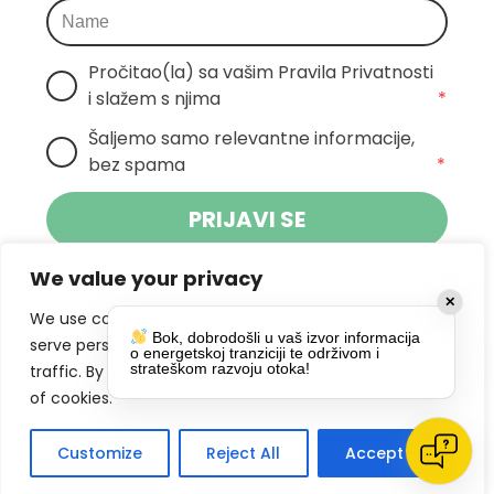
Pročitao(la) sa vašim Pravila Privatnosti 
i slažem s njima
*
Šaljemo samo relevantne informacije, 
bez spama
*
PRIJAVI SE
We value your privacy
Klikom na gumb dajete suglasnost za
✕
primanje novosti Pokreta Otoka te se
We use cookies to enhance your browsing experience,
Bok, dobrodošli u vaš izvor informacija
politikom privatnosti.
slažete s
serve personalized ads or content, and analyze our
o energetskoj tranziciji te održivom i
strateškom razvoju otoka!
traffic. By clicking "Accept All", you consent to our use
DRUŠTVENE MREŽE
of cookies.
Customize
Reject All
Accept All