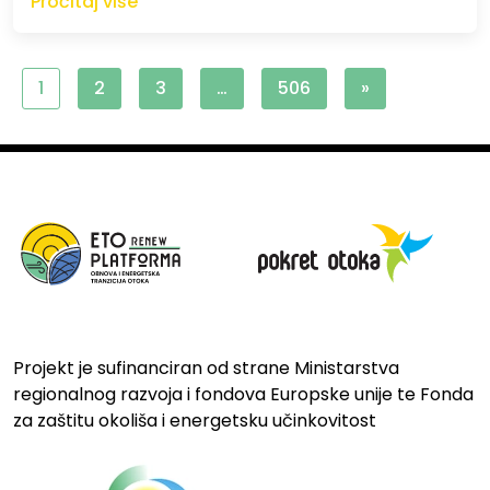
Pročitaj više
1
2
3
…
506
»
Projekt je sufinanciran od strane Ministarstva
regionalnog razvoja i fondova Europske unije te Fonda
za zaštitu okoliša i energetsku učinkovitost