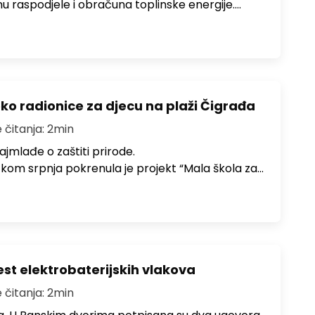
nu raspodjele i obračuna toplinske energije.…
ko radionice za djecu na plaži Čigrađa
 čitanja: 2min
ajmlađe o zaštiti prirode.
om srpnja pokrenula je projekt “Mala škola za…
st elektrobaterijskih vlakova
 čitanja: 2min