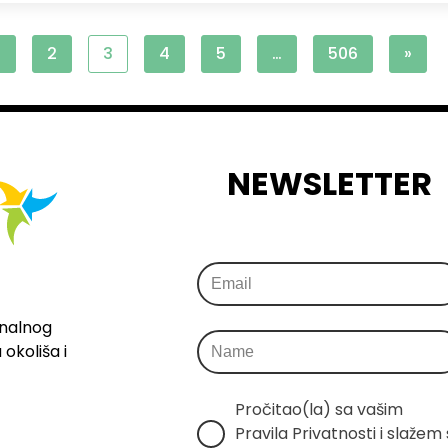
1
2
3
4
5
…
506
»
NEWSLETTER
onalnog
okoliša i
Pročitao(la) sa vašim 
Pravila Privatnosti i slažem s