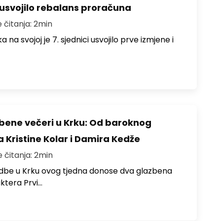
 usvojilo rebalans proračuna
e čitanja: 2min
na svojoj je 7. sjednici usvojilo prve izmjene i
zbene večeri u Krku: Od baroknog
a Kristine Kolar i Damira Kedže
e čitanja: 2min
redbe u Krku ovog tjedna donose dva glazbena
ktera Prvi…