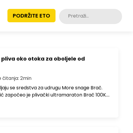
Pretraži:
PODRŽITE ETO
 pliva oko otoka za oboljele od
e čitanja: 2min
ljaju se sredstva za udrugu More snage Brač.
ić započeo je plivački ultramaraton Brač 100K.…