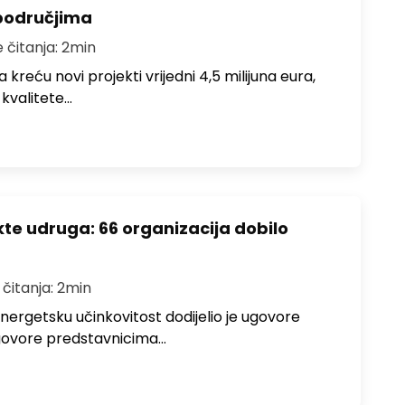
područjima
e čitanja: 2min
 kreću novi projekti vrijedni 4,5 milijuna eura,
 kvalitete…
ekte udruga: 66 organizacija dobilo
 čitanja: 2min
 energetsku učinkovitost dodijelio je ugovore
 Ugovore predstavnicima…