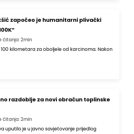
šić započeo je humanitarni plivački
100K”
e čitanja: 2min
e 100 kilometara za oboljele od karcinoma. Nakon
azno razdoblje za novi obračun toplinske
e čitanja: 2min
 uputilo je u javno savjetovanje prijedlog