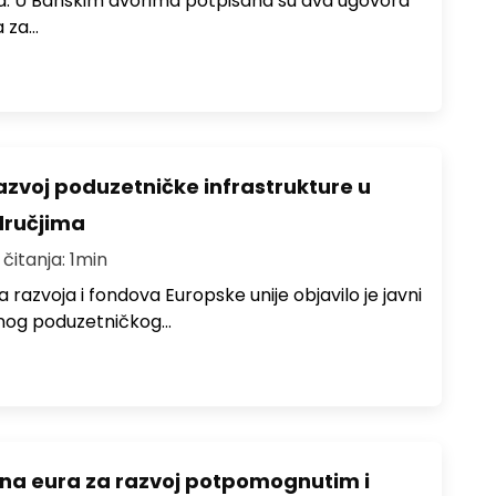
ura. U Banskim dvorima potpisana su dva ugovora
a za…
razvoj poduzetničke infrastrukture u
ručjima
 čitanja: 1min
 razvoja i fondova Europske unije objavilo je javni
lnog poduzetničkog…
juna eura za razvoj potpomognutim i