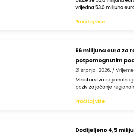
Ulaže se 53,6 milijuna e
vrijedna 53,6 milijuna eur
Pročitaj više
66 milijuna eura za 
potpomognutim pod
21 srpnja , 2026.
/ Vrijeme
Ministarstvo regionalnoga
poziv za jačanje regiona
Pročitaj više
Dodijeljeno 4,5 mili