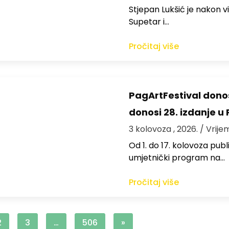
St​jepan Lukšić je nakon 
Supetar i…
Pročitaj više
PagArtFestival donos
donosi 28. izdanje u
3 kolovoza , 2026.
/ Vrije
Od 1. do 17. kolovoza publi
umjetnički program na…
Pročitaj više
2
3
…
506
»