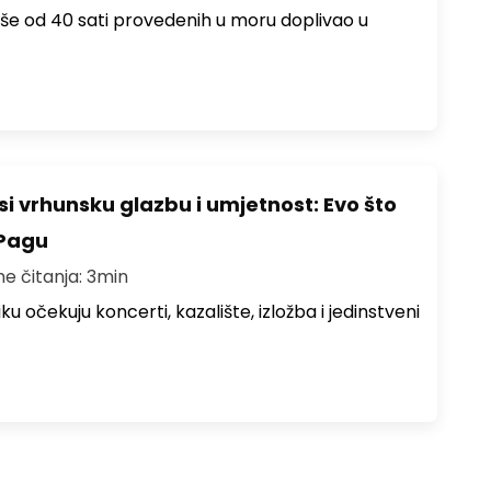
više od 40 sati provedenih u moru doplivao u
i vrhunsku glazbu i umjetnost: Evo što
 Pagu
me čitanja: 3min
ku očekuju koncerti, kazalište, izložba i jedinstveni