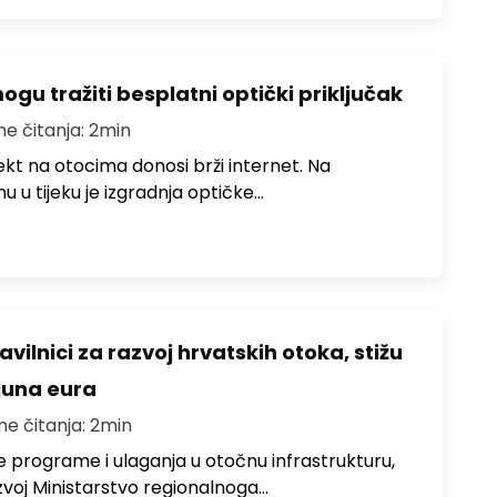
u tražiti besplatni optički priključak
me čitanja: 2min
jekt na otocima donosi brži internet. Na
 u tijeku je izgradnja optičke…
avilnici za razvoj hrvatskih otoka, stižu
ijuna eura
me čitanja: 2min
e programe i ulaganja u otočnu infrastrukturu,
zvoj Ministarstvo regionalnoga…