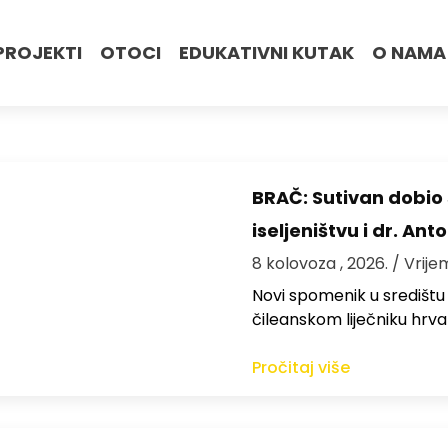
PROJEKTI
OTOCI
EDUKATIVNI KUTAK
O NAMA
BRAČ: Sutivan dobi
iseljeništvu i dr. An
8 kolovoza , 2026.
/ Vrije
Novi spomenik u središtu
čileanskom liječniku hrv
Pročitaj više