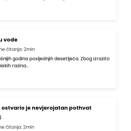
ju vode
me čitanja: 2min
ušnijih godina posljednjih desetljeća. Zbog izrazito
iskih razina…
ć ostvario je nevjerojatan pothvat
č
me čitanja: 2min