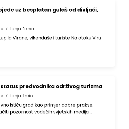
bjede uz besplatan gulaš od divljači,
me čitanja: 2min
upila Virane, vikendaše i turiste Na otoku Viru
 status predvodnika održivog turizma
me čitanja: 1min
no ističu grad kao primjer dobre prakse.
ačiti pozornost vodećih svjetskih medija.…