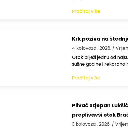
Pročitaj više
Krk poziva na štedn
4 kolovoza , 2026.
/ Vrije
Otok bilježi jednu od najs
sušne godine i rekordno n
Pročitaj više
Plivač Stjepan Lukši
preplivavši otok Bra
3 kolovoza , 2026.
/ Vrije