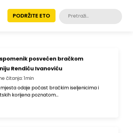
Pretraži:
PODRŽITE ETO
o spomenik posvećen bračkom
toniju Rendiću Ivanoviću
me čitanja: 1min
 mjesta odaje počast bračkim iseljenicima i
atskih korijena poznatom…