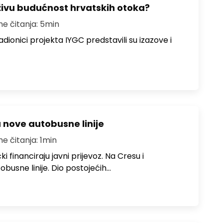
živu budućnost hrvatskih otoka?
me čitanja: 5min
dionici projekta IYGC predstavili su izazove i
u nove autobusne linije
me čitanja: 1min
i financiraju javni prijevoz. Na Cresu i
obusne linije. Dio postojećih…