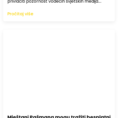
privlačiti pozornost vodećih svjetskih medija.…
Pročitaj više
Mještani Pašmana mogu tražiti besplatni