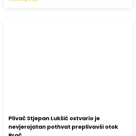
Plivač Stjepan Lukšić ostvario je
nevjerojatan pothvat preplivavši otok
Brač