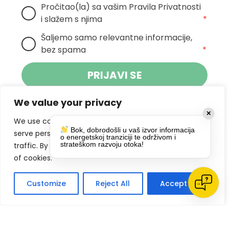
Pročitao(la) sa vašim Pravila Privatnosti 
i slažem s njima
*
Šaljemo samo relevantne informacije, 
bez spama
*
PRIJAVI SE
We value your privacy
Klikom na gumb dajete suglasnost za
✕
primanje novosti Pokreta Otoka te se
We use cookies to enhance your browsing experience,
Bok, dobrodošli u vaš izvor informacija
politikom privatnosti.
slažete s
serve personalized ads or content, and analyze our
o energetskoj tranziciji te održivom i
strateškom razvoju otoka!
traffic. By clicking "Accept All", you consent to our use
DRUŠTVENE MREŽE
of cookies.
Customize
Reject All
Accept All