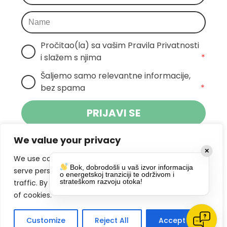
Pročitao(la) sa vašim Pravila Privatnosti 
i slažem s njima
*
Šaljemo samo relevantne informacije, 
bez spama
*
PRIJAVI SE
We value your privacy
Klikom na gumb dajete suglasnost za
✕
primanje novosti Pokreta Otoka te se
We use cookies to enhance your browsing experience,
Bok, dobrodošli u vaš izvor informacija
politikom privatnosti.
slažete s
serve personalized ads or content, and analyze our
o energetskoj tranziciji te održivom i
strateškom razvoju otoka!
traffic. By clicking "Accept All", you consent to our use
DRUŠTVENE MREŽE
of cookies.
Customize
Reject All
Accept All