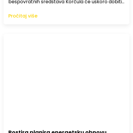
bespovratnih sredstava Korčula će uskoro dobiti…
Pročitaj više
Postira planira energetsku obnovu