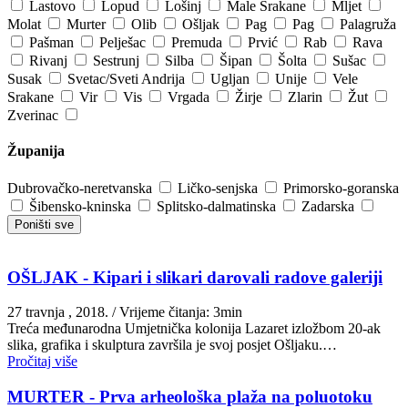
Lastovo
Lopud
Lošinj
Male Srakane
Mljet
Molat
Murter
Olib
Ošljak
Pag
Pag
Palagruža
Pašman
Pelješac
Premuda
Prvić
Rab
Rava
Rivanj
Sestrunj
Silba
Šipan
Šolta
Sušac
Susak
Svetac/Sveti Andrija
Ugljan
Unije
Vele
Srakane
Vir
Vis
Vrgada
Žirje
Zlarin
Žut
Zverinac
Županija
Dubrovačko-neretvanska
Ličko-senjska
Primorsko-goranska
Šibensko-kninska
Splitsko-dalmatinska
Zadarska
Poništi sve
OŠLJAK - Kipari i slikari darovali radove galeriji
27 travnja , 2018.
/ Vrijeme čitanja: 3min
Treća međunarodna Umjetnička kolonija Lazaret izložbom 20-ak
slika, grafika i skulptura završila je svoj posjet Ošljaku.…
Pročitaj više
MURTER - Prva arheološka plaža na poluotoku