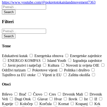
https://www.youtube.com/@pokretotokaislandmovement7363
Pretraži:
Search
Filteri
Pretraži:
Search
Teme
Edukativni kutak
Energetska obnova
Energetske zajednice
ENERGO KOMPAS
Island Youth
Izgradnja zajednice
Javni pozivi i natječaji
Kultura
Novosti iz svijeta OIE
Održivi turizam
Pokretove vijesti
Politika i društvo
Tajništvo za EU otoke
Vijesti iz EU
Zaštita okoliša
Otoci
Biševo
Brač
Čiovo
Cres
Drvenik Mali
Drvenik
Veli
Dugi Otok
Glavat
Hvar
Ilovik
Ist
Iž
Kaprije
Koločep
Korčula
Kornat
Krapanj
Krk