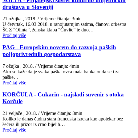
ŠOLTA - Prijateljski susret kulturno umjetničkih
društava u Sloveniji
21 ožujka , 2018.
/ Vrijeme čitanja: 3min
U četvrtak, 16.03.2018. u ranojutarnjim satima, članovi orkestra
ŠGZ “Olinta”, ženska klapa “Čuvite” te duo…
Pročitaj više
PAG - Europskim novcem do razvoja paških
poljoprivrednih gospodarstava
7 ožujka , 2018.
/ Vrijeme čitanja: 4min
Ako se kaže da je svaka paška ovca mala banka onda se i za
paške…
Pročitaj više
KORČULA - Cukarin - najslađi suvenir s otoka
Korčule
21 veljače , 2018.
/ Vrijeme čitanja: 8min
Koliko je danas čudna stara francuska izreka kao apotekar bez
šećera ili prizor iz crno-bijelih…
Pročitaj više