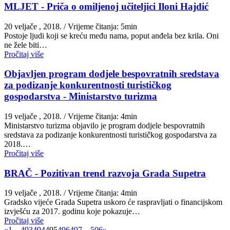
MLJET - Priča o omiljenoj učiteljici Iloni Hajdić
20 veljače , 2018.
/ Vrijeme čitanja: 5min
Postoje ljudi koji se kreću među nama, poput anđela bez krila. Oni
ne žele biti…
Pročitaj više
Objavljen program dodjele bespovratnih sredstava
za podizanje konkurentnosti turističkog
gospodarstva - Ministarstvo turizma
19 veljače , 2018.
/ Vrijeme čitanja: 4min
Ministarstvo turizma objavilo je program dodjele bespovratnih
sredstava za podizanje konkurentnosti turističkog gospodarstva za
2018.…
Pročitaj više
BRAČ - Pozitivan trend razvoja Grada Supetra
19 veljače , 2018.
/ Vrijeme čitanja: 4min
Gradsko vijeće Grada Supetra uskoro će raspravljati o financijskom
izvješću za 2017. godinu koje pokazuje…
Pročitaj više
«
1
…
493
494
495
496
497
…
506
»