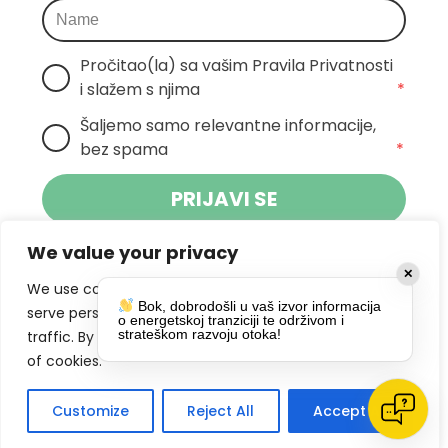
Pročitao(la) sa vašim Pravila Privatnosti 
i slažem s njima
*
Šaljemo samo relevantne informacije, 
bez spama
*
PRIJAVI SE
We value your privacy
Klikom na gumb dajete suglasnost za
✕
primanje novosti Pokreta Otoka te se
We use cookies to enhance your browsing experience,
Bok, dobrodošli u vaš izvor informacija
politikom privatnosti.
slažete s
serve personalized ads or content, and analyze our
o energetskoj tranziciji te održivom i
strateškom razvoju otoka!
traffic. By clicking "Accept All", you consent to our use
DRUŠTVENE MREŽE
of cookies.
Customize
Reject All
Accept All