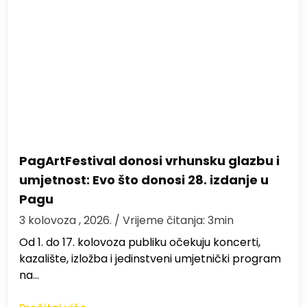
PagArtFestival donosi vrhunsku glazbu i
umjetnost: Evo što donosi 28. izdanje u
Pagu
3 kolovoza , 2026.
/ Vrijeme čitanja: 3min
Od 1. do 17. kolovoza publiku očekuju koncerti,
kazalište, izložba i jedinstveni umjetnički program
na…