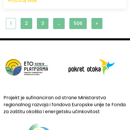
Pročitaj više
1
2
3
…
506
»
Projekt je sufinanciran od strane Ministarstva
regionalnog razvoja i fondova Europske unije te Fonda
za zaštitu okoliša i energetsku učinkovitost