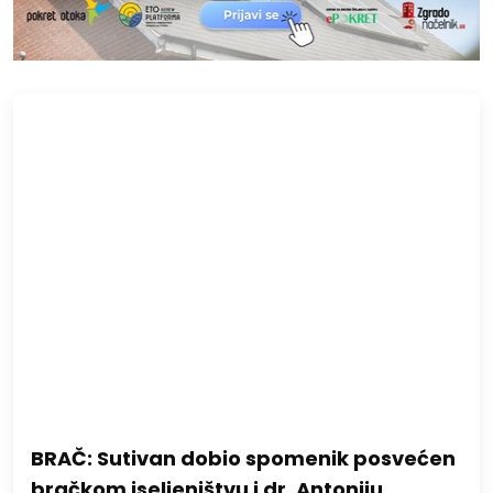
BRAČ: Sutivan dobio spomenik posvećen
bračkom iseljeništvu i dr. Antoniju