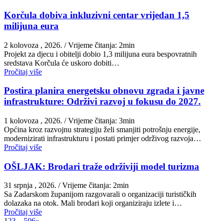
Korčula dobiva inkluzivni centar vrijedan 1,5
milijuna eura
2 kolovoza , 2026.
/ Vrijeme čitanja: 2min
Projekt za djecu i obitelji dobio 1,3 milijuna eura bespovratnih
sredstava Korčula će uskoro dobiti…
Pročitaj više
Postira planira energetsku obnovu zgrada i javne
infrastrukture: Održivi razvoj u fokusu do 2027.
1 kolovoza , 2026.
/ Vrijeme čitanja: 3min
Općina kroz razvojnu strategiju želi smanjiti potrošnju energije,
modernizirati infrastrukturu i postati primjer održivog razvoja…
Pročitaj više
OŠLJAK: Brodari traže održiviji model turizma
31 srpnja , 2026.
/ Vrijeme čitanja: 2min
Sa Zadarskom županijom razgovarali o organizaciji turističkih
dolazaka na otok. Mali brodari koji organiziraju izlete i…
Pročitaj više
1
2
3
…
506
»