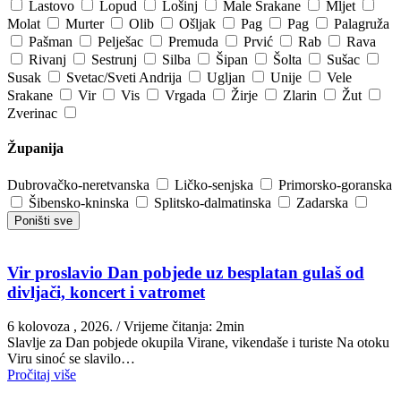
Lastovo
Lopud
Lošinj
Male Srakane
Mljet
Molat
Murter
Olib
Ošljak
Pag
Pag
Palagruža
Pašman
Pelješac
Premuda
Prvić
Rab
Rava
Rivanj
Sestrunj
Silba
Šipan
Šolta
Sušac
Susak
Svetac/Sveti Andrija
Ugljan
Unije
Vele
Srakane
Vir
Vis
Vrgada
Žirje
Zlarin
Žut
Zverinac
Županija
Dubrovačko-neretvanska
Ličko-senjska
Primorsko-goranska
Šibensko-kninska
Splitsko-dalmatinska
Zadarska
Poništi sve
Vir proslavio Dan pobjede uz besplatan gulaš od
divljači, koncert i vatromet
6 kolovoza , 2026.
/ Vrijeme čitanja: 2min
Slavlje za Dan pobjede okupila Virane, vikendaše i turiste Na otoku
Viru sinoć se slavilo…
Pročitaj više