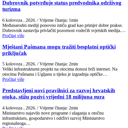
Dubrovnik potvrđuje status predvodnika održivog
turizma
6 kolovoza , 2026.
/ Vrijeme čitanja: 1min
Međunarodni mediji ponovno ističu grad kao primjer dobre prakse.
Dubrovnik nastavlja privlačiti pozornost vodećih svjetskih medija.…
Pročitaj više
Mještani Pašmana mogu tražiti besplatni optički
priključak
5 kolovoza , 2026.
/ Vrijeme čitanja: 2min
Veliki infrastrukturni projekt na otocima donosi brži internet. Na
otocima Pašmanu i Ugljanu u tijeku je izgradnja optičke…
Pročitaj više
Predstavljeni novi pravilnici za razvoj hrvatskih
otoka, stižu pozivi vrijedni 18 milijuna eura
4 kolovoza , 2026.
/ Vrijeme čitanja: 2min
Ministarstvo najavilo nove programe i ulaganja u otočnu
infrastrukturu, gospodarstvo i održivi razvoj Ministarstvo
regionalnoga…