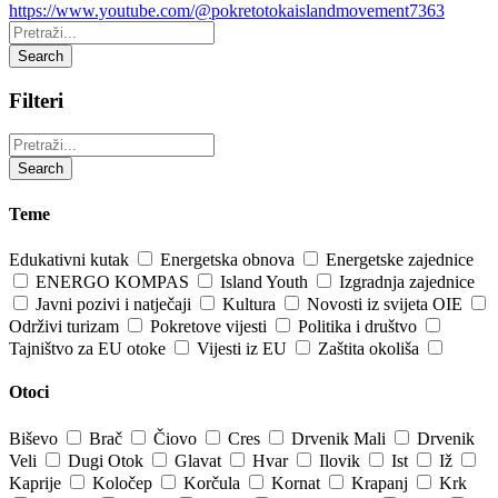
https://www.youtube.com/@pokretotokaislandmovement7363
Pretraži:
Search
Filteri
Pretraži:
Search
Teme
Edukativni kutak
Energetska obnova
Energetske zajednice
ENERGO KOMPAS
Island Youth
Izgradnja zajednice
Javni pozivi i natječaji
Kultura
Novosti iz svijeta OIE
Održivi turizam
Pokretove vijesti
Politika i društvo
Tajništvo za EU otoke
Vijesti iz EU
Zaštita okoliša
Otoci
Biševo
Brač
Čiovo
Cres
Drvenik Mali
Drvenik
Veli
Dugi Otok
Glavat
Hvar
Ilovik
Ist
Iž
Kaprije
Koločep
Korčula
Kornat
Krapanj
Krk