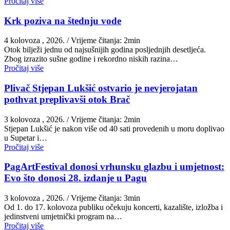
Pročitaj više
Krk poziva na štednju vode
4 kolovoza , 2026.
/ Vrijeme čitanja: 2min
Otok bilježi jednu od najsušnijih godina posljednjih desetljeća.
Zbog izrazito sušne godine i rekordno niskih razina…
Pročitaj više
Plivač Stjepan Lukšić ostvario je nevjerojatan
pothvat preplivavši otok Brač
3 kolovoza , 2026.
/ Vrijeme čitanja: 2min
St​jepan Lukšić je nakon više od 40 sati provedenih u moru doplivao
u Supetar i…
Pročitaj više
PagArtFestival donosi vrhunsku glazbu i umjetnost:
Evo što donosi 28. izdanje u Pagu
3 kolovoza , 2026.
/ Vrijeme čitanja: 3min
Od 1. do 17. kolovoza publiku očekuju koncerti, kazalište, izložba i
jedinstveni umjetnički program na…
Pročitaj više