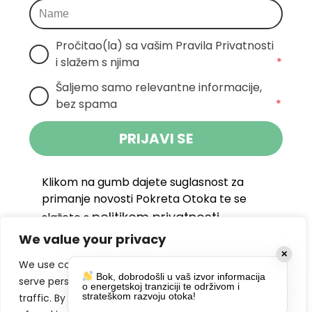
Pročitao(la) sa vašim Pravila Privatnosti 
i slažem s njima
*
Šaljemo samo relevantne informacije, 
bez spama
*
PRIJAVI SE
Klikom na gumb dajete suglasnost za
primanje novosti Pokreta Otoka te se
politikom privatnosti.
slažete s
We value your privacy
DRUŠTVENE MREŽE
✕
We use cookies to enhance your browsing experience,
Bok, dobrodošli u vaš izvor informacija
serve personalized ads or content, and analyze our
o energetskoj tranziciji te održivom i
strateškom razvoju otoka!
traffic. By clicking "Accept All", you consent to our use