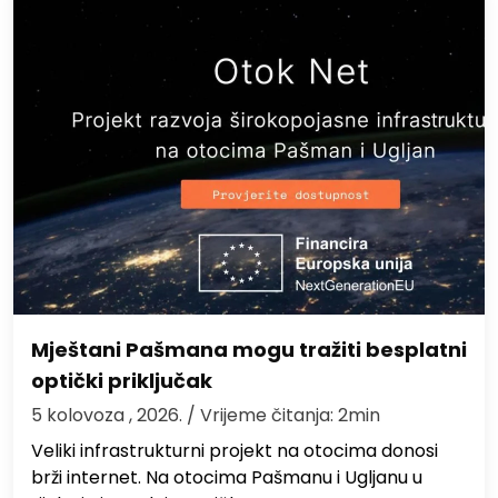
Mještani Pašmana mogu tražiti besplatni
optički priključak
5 kolovoza , 2026.
/ Vrijeme čitanja: 2min
Veliki infrastrukturni projekt na otocima donosi
brži internet. Na otocima Pašmanu i Ugljanu u