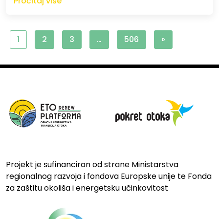
Pročitaj više
1
2
3
…
506
»
Projekt je sufinanciran od strane Ministarstva
regionalnog razvoja i fondova Europske unije te Fonda
za zaštitu okoliša i energetsku učinkovitost