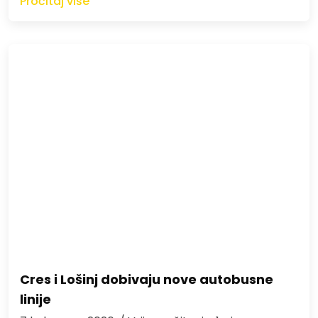
Pročitaj više
Cres i Lošinj dobivaju nove autobusne
linije