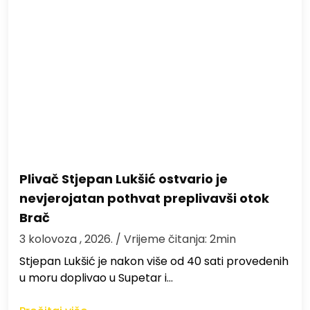
Plivač Stjepan Lukšić ostvario je
nevjerojatan pothvat preplivavši otok
Brač
3 kolovoza , 2026.
/ Vrijeme čitanja: 2min
St​jepan Lukšić je nakon više od 40 sati provedenih
u moru doplivao u Supetar i…