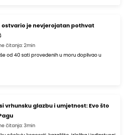
ć ostvario je nevjerojatan pothvat
č
me čitanja: 2min
više od 40 sati provedenih u moru doplivao u
i vrhunsku glazbu i umjetnost: Evo što
 Pagu
me čitanja: 3min