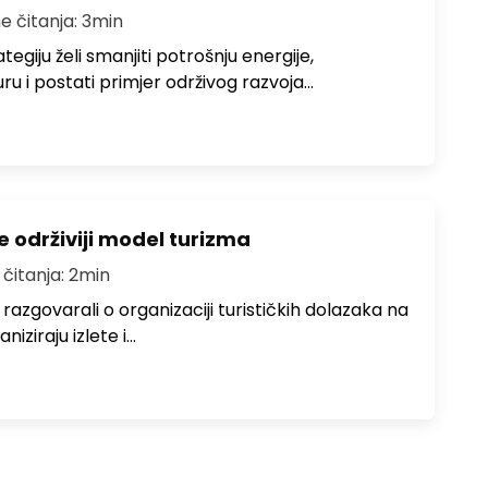
e čitanja: 3min
egiju želi smanjiti potrošnju energije,
uru i postati primjer održivog razvoja…
e održiviji model turizma
 čitanja: 2min
zgovarali o organizaciji turističkih dolazaka na
niziraju izlete i…