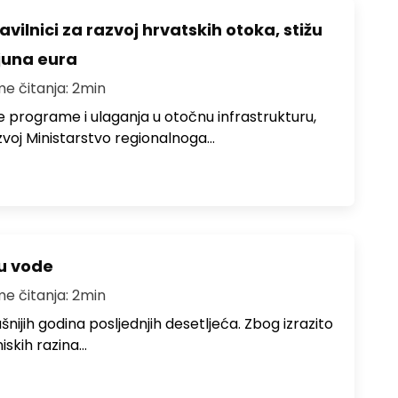
avilnici za razvoj hrvatskih otoka, stižu
ijuna eura
me čitanja: 2min
e programe i ulaganja u otočnu infrastrukturu,
zvoj Ministarstvo regionalnoga…
ju vode
me čitanja: 2min
ušnijih godina posljednjih desetljeća. Zbog izrazito
iskih razina…