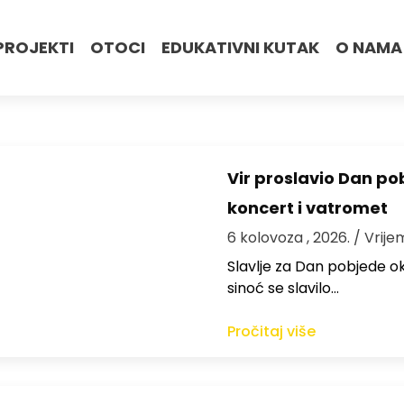
PROJEKTI
OTOCI
EDUKATIVNI KUTAK
O NAMA
Vir proslavio Dan po
koncert i vatromet
6 kolovoza , 2026.
/ Vrije
Slavlje za Dan pobjede ok
sinoć se slavilo…
Pročitaj više