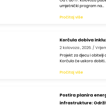
Od 1. do 17. kolovoza publi
umjetnički program na…
Pročitaj više
Korčula dobiva inkluz
2 kolovoza , 2026.
/ Vrije
Projekt za djecu i obitelj
Korčula će uskoro dobiti
Pročitaj više
Postira planira ene
infrastrukture: Održi