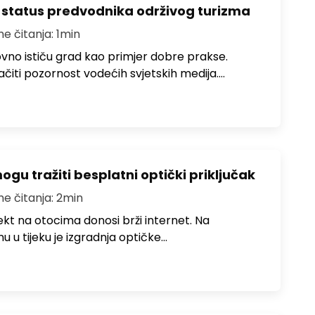
 status predvodnika održivog turizma
me čitanja: 1min
no ističu grad kao primjer dobre prakse.
ačiti pozornost vodećih svjetskih medija.…
u tražiti besplatni optički priključak
me čitanja: 2min
jekt na otocima donosi brži internet. Na
 u tijeku je izgradnja optičke…