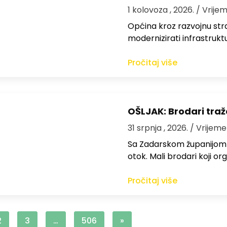
1 kolovoza , 2026.
/ Vrijem
Općina kroz razvojnu strat
modernizirati infrastrukt
Pročitaj više
OŠLJAK: Brodari traž
31 srpnja , 2026.
/ Vrijeme
Sa Zadarskom županijom ra
otok. Mali brodari koji orga
Pročitaj više
2
3
…
506
»