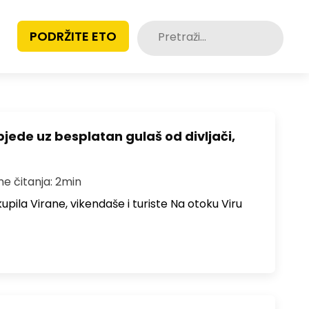
Pretraži:
PODRŽITE ETO
bjede uz besplatan gulaš od divljači,
me čitanja: 2min
upila Virane, vikendaše i turiste Na otoku Viru