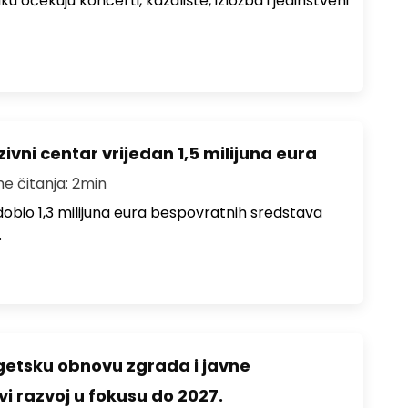
ku očekuju koncerti, kazalište, izložba i jedinstveni
ivni centar vrijedan 1,5 milijuna eura
me čitanja: 2min
i dobio 1,3 milijuna eura bespovratnih sredstava
…
rgetsku obnovu zgrada i javne
vi razvoj u fokusu do 2027.