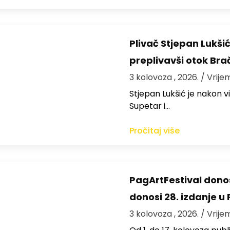
Plivač Stjepan Lukši
preplivavši otok Bra
3 kolovoza , 2026.
/ Vrije
St​jepan Lukšić je nakon 
Supetar i…
Pročitaj više
PagArtFestival donos
donosi 28. izdanje u
3 kolovoza , 2026.
/ Vrije