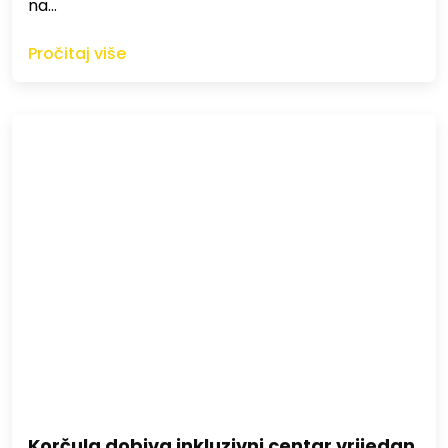
na…
Pročitaj više
Korčula dobiva inkluzivni centar vrijedan