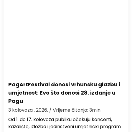
PagArtFestival donosi vrhunsku glazbu i
umjetnost: Evo što donosi 28. izdanje u
Pagu
3 kolovoza , 2026.
/ Vrijeme čitanja: 3min
Od 1. do 17. kolovoza publiku očekuju koncerti,
kazalište, izložba i jedinstveni umjetnički program