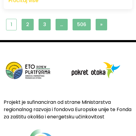
Pročitaj više
1
2
3
…
506
»
Projekt je sufinanciran od strane Ministarstva
regionalnog razvoja i fondova Europske unije te Fonda
za zaštitu okoliša i energetsku učinkovitost