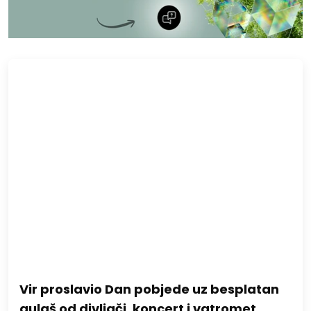
Vir proslavio Dan pobjede uz besplatan
gulaš od divljači, koncert i vatromet