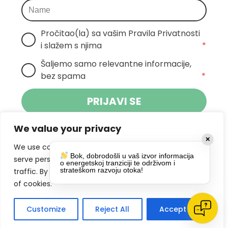
Pročitao(la) sa vašim Pravila Privatnosti 
i slažem s njima
*
Šaljemo samo relevantne informacije, 
bez spama
*
PRIJAVI SE
We value your privacy
Klikom na gumb dajete suglasnost za
✕
primanje novosti Pokreta Otoka te se
We use cookies to enhance your browsing experience,
Bok, dobrodošli u vaš izvor informacija
politikom privatnosti.
slažete s
serve personalized ads or content, and analyze our
o energetskoj tranziciji te održivom i
strateškom razvoju otoka!
traffic. By clicking "Accept All", you consent to our use
DRUŠTVENE MREŽE
of cookies.
Customize
Reject All
Accept All