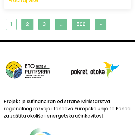
Pročitaj više
1
2
3
…
506
»
Projekt je sufinanciran od strane Ministarstva
regionalnog razvoja i fondova Europske unije te Fonda
za zaštitu okoliša i energetsku učinkovitost