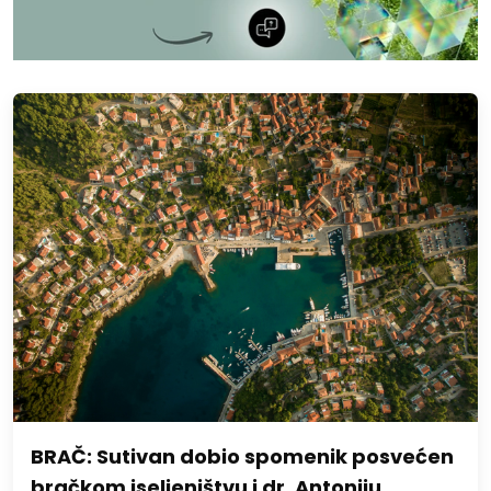
BRAČ: Sutivan dobio spomenik posvećen
bračkom iseljeništvu i dr. Antoniju