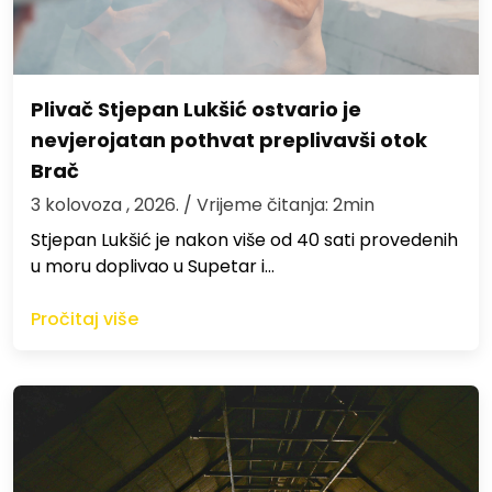
Plivač Stjepan Lukšić ostvario je
nevjerojatan pothvat preplivavši otok
Brač
3 kolovoza , 2026.
/ Vrijeme čitanja: 2min
St​jepan Lukšić je nakon više od 40 sati provedenih
u moru doplivao u Supetar i…
Pročitaj više