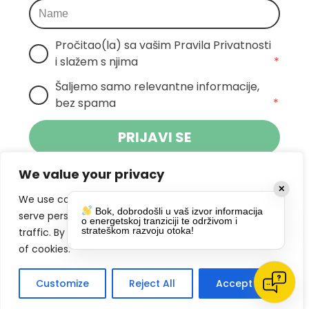
Pročitao(la) sa vašim Pravila Privatnosti 
i slažem s njima
*
Šaljemo samo relevantne informacije, 
bez spama
*
PRIJAVI SE
We value your privacy
Klikom na gumb dajete suglasnost za
✕
primanje novosti Pokreta Otoka te se
We use cookies to enhance your browsing experience,
Bok, dobrodošli u vaš izvor informacija
politikom privatnosti.
slažete s
serve personalized ads or content, and analyze our
o energetskoj tranziciji te održivom i
strateškom razvoju otoka!
traffic. By clicking "Accept All", you consent to our use
DRUŠTVENE MREŽE
of cookies.
Customize
Reject All
Accept All