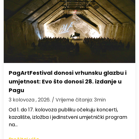
PagArtFestival donosi vrhunsku glazbu i
umjetnost: Evo što donosi 28. izdanje u
Pagu
3 kolovoza , 2026.
/ Vrijeme čitanja: 3min
Od 1. do 17. kolovoza publiku očekuju koncerti,
kazalište, izložba i jedinstveni umjetnički program
na…