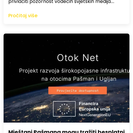
privlačiti pozornost vodećih svjetskih medija.…
Pročitaj više
Mještani Pašmana mogu tražiti besplatni