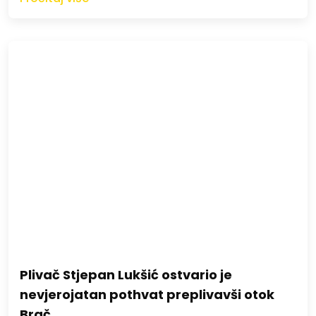
Plivač Stjepan Lukšić ostvario je
nevjerojatan pothvat preplivavši otok
Brač