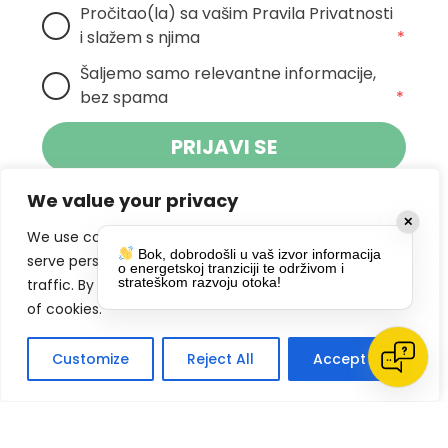
Pročitao(la) sa vašim Pravila Privatnosti 
i slažem s njima
*
Šaljemo samo relevantne informacije, 
bez spama
*
PRIJAVI SE
We value your privacy
Klikom na gumb dajete suglasnost za
✕
primanje novosti Pokreta Otoka te se
We use cookies to enhance your browsing experience,
Bok, dobrodošli u vaš izvor informacija
politikom privatnosti.
slažete s
serve personalized ads or content, and analyze our
o energetskoj tranziciji te održivom i
strateškom razvoju otoka!
traffic. By clicking "Accept All", you consent to our use
DRUŠTVENE MREŽE
of cookies.
Customize
Reject All
Accept All