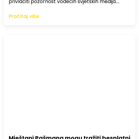
privlačiti pozornost vodećih svjetskih medija.…
Pročitaj više
Mještani Pašmana mogu tražiti besplatni