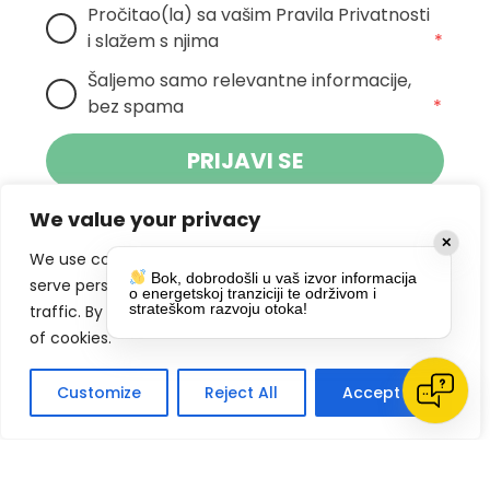
Pročitao(la) sa vašim Pravila Privatnosti 
i slažem s njima
*
Šaljemo samo relevantne informacije, 
bez spama
*
PRIJAVI SE
We value your privacy
Klikom na gumb dajete suglasnost za
✕
primanje novosti Pokreta Otoka te se
We use cookies to enhance your browsing experience,
Bok, dobrodošli u vaš izvor informacija
politikom privatnosti.
slažete s
serve personalized ads or content, and analyze our
o energetskoj tranziciji te održivom i
strateškom razvoju otoka!
traffic. By clicking "Accept All", you consent to our use
DRUŠTVENE MREŽE
of cookies.
Customize
Reject All
Accept All