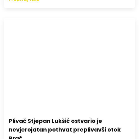
Plivač Stjepan Lukšić ostvario je
nevjerojatan pothvat preplivavši otok
Brač