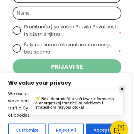
Pročitao(la) sa vašim Pravila Privatnosti 
i slažem s njima
*
Šaljemo samo relevantne informacije, 
bez spama
*
PRIJAVI SE
We value your privacy
Klikom na gumb dajete suglasnost za
✕
primanje novosti Pokreta Otoka te se
We use cookies to enhance your browsing experience,
Bok, dobrodošli u vaš izvor informacija
politikom privatnosti.
slažete s
serve personalized ads or content, and analyze our
o energetskoj tranziciji te održivom i
strateškom razvoju otoka!
traffic. By clicking "Accept All", you consent to our use
DRUŠTVENE MREŽE
of cookies.
Customize
Reject All
Accept All