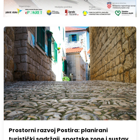
Prostorni razvoj Postira: planirani
turistički sadržaji, sportske zone i sustav