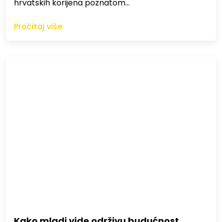
hrvatskih korijena poznatom…
Pročitaj više
Kako mladi vide održivu budućnost