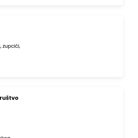
, zupcići,
Društvo