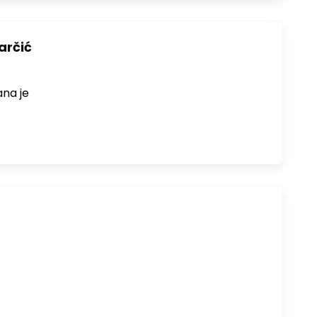
arčić
ana je