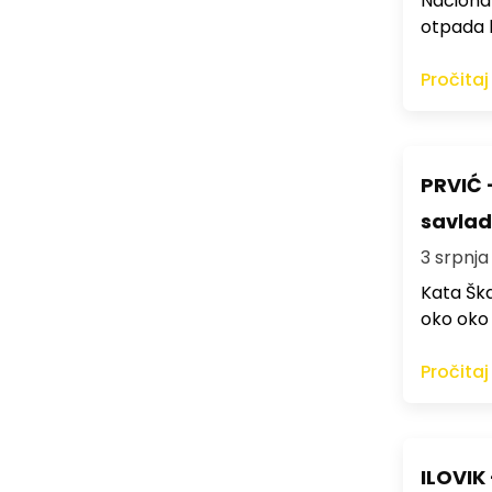
Naciona
otpada k
Pročitaj
PRVIĆ -
savla
3 srpnja 
Kata Ška
oko oko 
Pročitaj
ILOVIK 