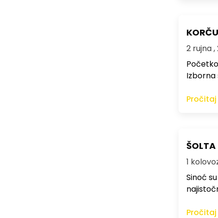
KORČUL
2 rujna ,
Početkom
Izborna 
Pročitaj
ŠOLTA 
1 kolovoz
Sinoć su
najistoč
Pročitaj