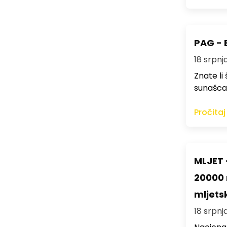
PAG - E
18 srpnja
Znate li 
sunašca, 
Pročitaj
MLJET 
20000 m
mljets
18 srpnja