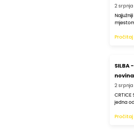
2 srpnja 
Najjužni
mjestom,
Pročitaj
SILBA -
novina
2 srpnja 
CRTICE S
jedna od
Pročitaj