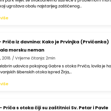
lni park Mljet se svakodnevno susreće s problemom mor
oji ugrožava obalu najstarijeg zaštićenog…
 više
 Priča iz davnina: Kako je Prvinjka (Prvićanka)
dala morsku neman
, 2018.
/ Vrijeme čitanja: 2min
labrin udovica pokojnog Gabre s otoka Prvića, lovila je h
vanjskih šibenskih otoka ispred Žirja,…
 više
- Priča s otoka čiji su zaštitnici Sv. Petar i Pavle