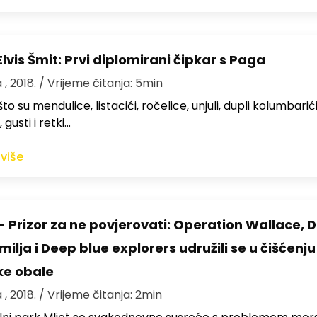
lvis Šmit: Prvi diplomirani čipkar s Paga
 , 2018.
/ Vrijeme čitanja: 5min
što su mendulice, listacići, ročelice, unjuli, dupli kolumbarići
gusti i retki…
 više
- Prizor za ne povjerovati: Operation Wallace, 
ilja i Deep blue explorers udružili se u čišćenju
ke obale
 , 2018.
/ Vrijeme čitanja: 2min