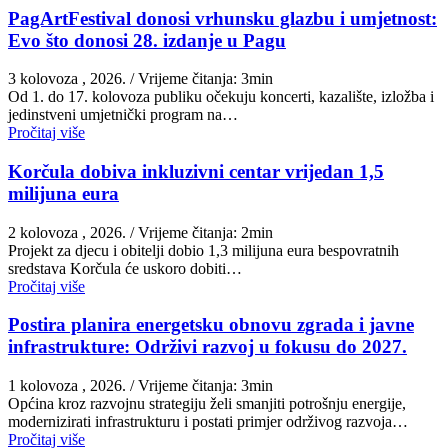
PagArtFestival donosi vrhunsku glazbu i umjetnost:
Evo što donosi 28. izdanje u Pagu
3 kolovoza , 2026.
/ Vrijeme čitanja: 3min
Od 1. do 17. kolovoza publiku očekuju koncerti, kazalište, izložba i
jedinstveni umjetnički program na…
Pročitaj više
Korčula dobiva inkluzivni centar vrijedan 1,5
milijuna eura
2 kolovoza , 2026.
/ Vrijeme čitanja: 2min
Projekt za djecu i obitelji dobio 1,3 milijuna eura bespovratnih
sredstava Korčula će uskoro dobiti…
Pročitaj više
Postira planira energetsku obnovu zgrada i javne
infrastrukture: Održivi razvoj u fokusu do 2027.
1 kolovoza , 2026.
/ Vrijeme čitanja: 3min
Općina kroz razvojnu strategiju želi smanjiti potrošnju energije,
modernizirati infrastrukturu i postati primjer održivog razvoja…
Pročitaj više