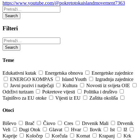
https://www.youtube.com/@pokretotokaislandmovement7363
Pretraži:
Search
Filteri
Pretraži:
Search
Teme
Edukativni kutak
Energetska obnova
Energetske zajednice
ENERGO KOMPAS
Island Youth
Izgradnja zajednice
Javni pozivi i natječaji
Kultura
Novosti iz svijeta OIE
Održivi turizam
Pokretove vijesti
Politika i društvo
Tajništvo za EU otoke
Vijesti iz EU
Zaštita okoliša
Otoci
Biševo
Brač
Čiovo
Cres
Drvenik Mali
Drvenik
Veli
Dugi Otok
Glavat
Hvar
Ilovik
Ist
Iž
Kaprije
Koločep
Korčula
Kornat
Krapanj
Krk