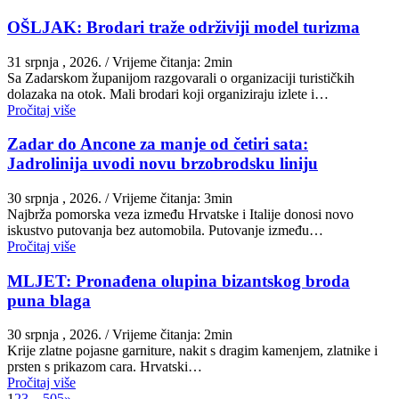
OŠLJAK: Brodari traže održiviji model turizma
31 srpnja , 2026.
/ Vrijeme čitanja: 2min
Sa Zadarskom županijom razgovarali o organizaciji turističkih
dolazaka na otok. Mali brodari koji organiziraju izlete i…
Pročitaj više
Zadar do Ancone za manje od četiri sata:
Jadrolinija uvodi novu brzobrodsku liniju
30 srpnja , 2026.
/ Vrijeme čitanja: 3min
Najbrža pomorska veza između Hrvatske i Italije donosi novo
iskustvo putovanja bez automobila. Putovanje između…
Pročitaj više
MLJET: Pronađena olupina bizantskog broda
puna blaga
30 srpnja , 2026.
/ Vrijeme čitanja: 2min
Krije zlatne pojasne garniture, nakit s dragim kamenjem, zlatnike i
prsten s prikazom cara. Hrvatski…
Pročitaj više
1
2
3
…
505
»