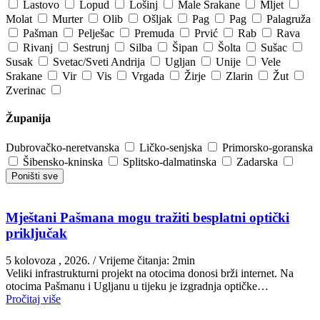
Lastovo
Lopud
Lošinj
Male Srakane
Mljet
Molat
Murter
Olib
Ošljak
Pag
Pag
Palagruža
Pašman
Pelješac
Premuda
Prvić
Rab
Rava
Rivanj
Sestrunj
Silba
Šipan
Šolta
Sušac
Susak
Svetac/Sveti Andrija
Ugljan
Unije
Vele
Srakane
Vir
Vis
Vrgada
Žirje
Zlarin
Žut
Zverinac
Županija
Dubrovačko-neretvanska
Ličko-senjska
Primorsko-goranska
Šibensko-kninska
Splitsko-dalmatinska
Zadarska
Poništi sve
Mještani Pašmana mogu tražiti besplatni optički
priključak
5 kolovoza , 2026.
/ Vrijeme čitanja: 2min
Veliki infrastrukturni projekt na otocima donosi brži internet. Na
otocima Pašmanu i Ugljanu u tijeku je izgradnja optičke…
Pročitaj više