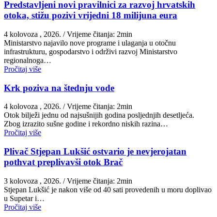
Predstavljeni novi pravilnici za razvoj hrvatskih
otoka, stižu pozivi vrijedni 18 milijuna eura
4 kolovoza , 2026.
/ Vrijeme čitanja: 2min
Ministarstvo najavilo nove programe i ulaganja u otočnu
infrastrukturu, gospodarstvo i održivi razvoj Ministarstvo
regionalnoga…
Pročitaj više
Krk poziva na štednju vode
4 kolovoza , 2026.
/ Vrijeme čitanja: 2min
Otok bilježi jednu od najsušnijih godina posljednjih desetljeća.
Zbog izrazito sušne godine i rekordno niskih razina…
Pročitaj više
Plivač Stjepan Lukšić ostvario je nevjerojatan
pothvat preplivavši otok Brač
3 kolovoza , 2026.
/ Vrijeme čitanja: 2min
St​jepan Lukšić je nakon više od 40 sati provedenih u moru doplivao
u Supetar i…
Pročitaj više