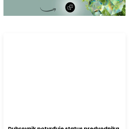
Dubrovnik potvrđuje status predvodnika