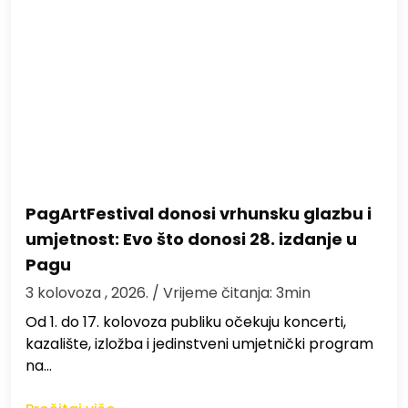
PagArtFestival donosi vrhunsku glazbu i
umjetnost: Evo što donosi 28. izdanje u
Pagu
3 kolovoza , 2026.
/ Vrijeme čitanja: 3min
Od 1. do 17. kolovoza publiku očekuju koncerti,
kazalište, izložba i jedinstveni umjetnički program
na…