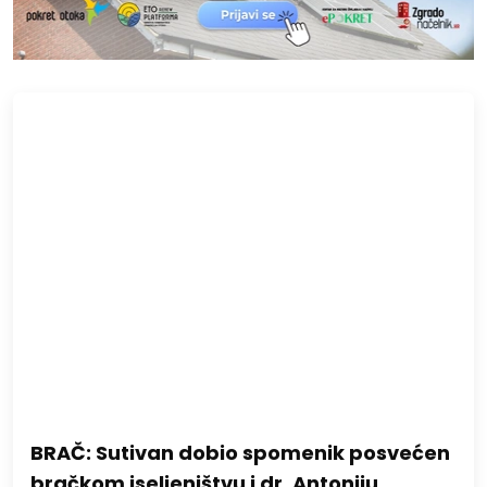
BRAČ: Sutivan dobio spomenik posvećen
bračkom iseljeništvu i dr. Antoniju