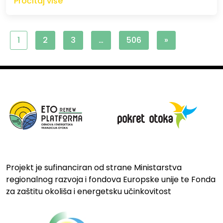
Pročitaj više
1
2
3
…
506
»
Projekt je sufinanciran od strane Ministarstva
regionalnog razvoja i fondova Europske unije te Fonda
za zaštitu okoliša i energetsku učinkovitost