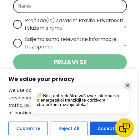
Pročitao(la) sa vašim Pravila Privatnosti 
i slažem s njima
*
Šaljemo samo relevantne informacije, 
bez spama
*
PRIJAVI SE
We value your privacy
Klikom na gumb dajete suglasnost za
✕
primanje novosti Pokreta Otoka te se
We use cookies to enhance your browsing experience,
Bok, dobrodošli u vaš izvor informacija
politikom privatnosti.
slažete s
serve personalized ads or content, and analyze our
o energetskoj tranziciji te održivom i
strateškom razvoju otoka!
traffic. By clicking "Accept All", you consent to our use
DRUŠTVENE MREŽE
of cookies.
Customize
Reject All
Accept All