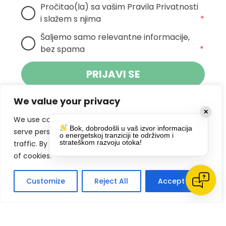
Pročitao(la) sa vašim Pravila Privatnosti 
i slažem s njima
*
Šaljemo samo relevantne informacije, 
bez spama
*
PRIJAVI SE
We value your privacy
Klikom na gumb dajete suglasnost za
✕
primanje novosti Pokreta Otoka te se
We use cookies to enhance your browsing experience,
Bok, dobrodošli u vaš izvor informacija
politikom privatnosti.
slažete s
serve personalized ads or content, and analyze our
o energetskoj tranziciji te održivom i
strateškom razvoju otoka!
traffic. By clicking "Accept All", you consent to our use
DRUŠTVENE MREŽE
of cookies.
Customize
Reject All
Accept All