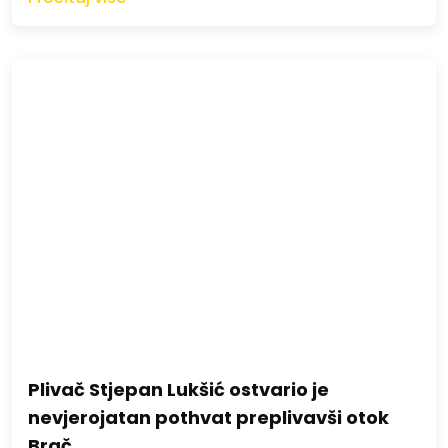
Plivač Stjepan Lukšić ostvario je
nevjerojatan pothvat preplivavši otok
Brač