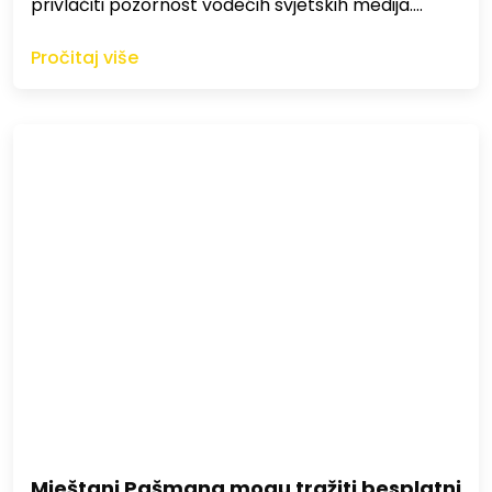
privlačiti pozornost vodećih svjetskih medija.…
Pročitaj više
Mještani Pašmana mogu tražiti besplatni