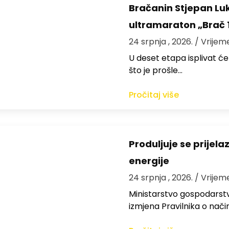
Bračanin Stjepan Luk
ultramaraton „Brač 
24 srpnja , 2026.
/ Vrijem
U deset etapa isplivat ć
što je prošle…
Pročitaj više
Produljuje se prijel
energije
24 srpnja , 2026.
/ Vrijem
Ministarstvo gospodarstva
izmjena Pravilnika o nači