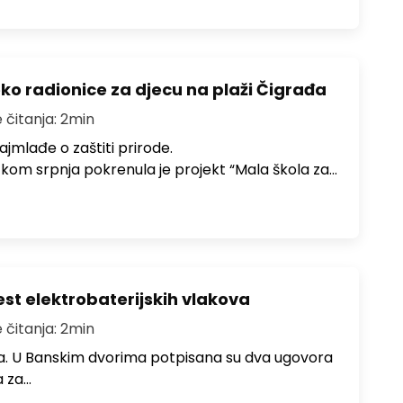
ko radionice za djecu na plaži Čigrađa
 čitanja: 2min
ajmlađe o zaštiti prirode.
om srpnja pokrenula je projekt “Mala škola za…
st elektrobaterijskih vlakova
 čitanja: 2min
ura. U Banskim dvorima potpisana su dva ugovora
a za…