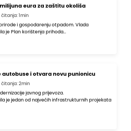
milijuna eura za zaštitu okoliša
 čitanja: 1min
 prirode i gospodarenju otpadom. Vlada
la je Plan korištenja prihoda…
e autobuse i otvara novu punionicu
 čitanja: 2min
dernizacije javnog prijevoza.
a je jedan od najvećih infrastrukturnih projekata