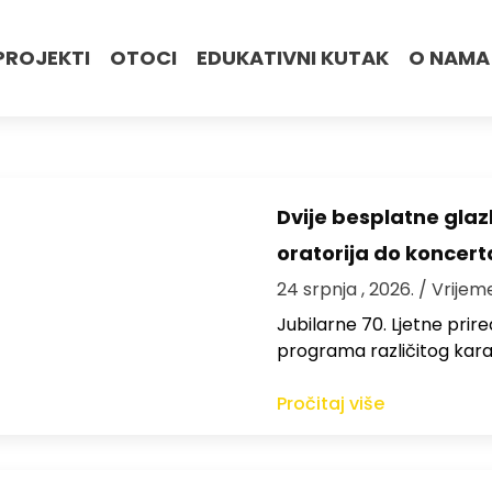
PROJEKTI
OTOCI
EDUKATIVNI KUTAK
O NAMA
Dvije besplatne gla
oratorija do koncert
24 srpnja , 2026.
/ Vrijem
Jubilarne 70. Ljetne pri
programa različitog kara
Pročitaj više