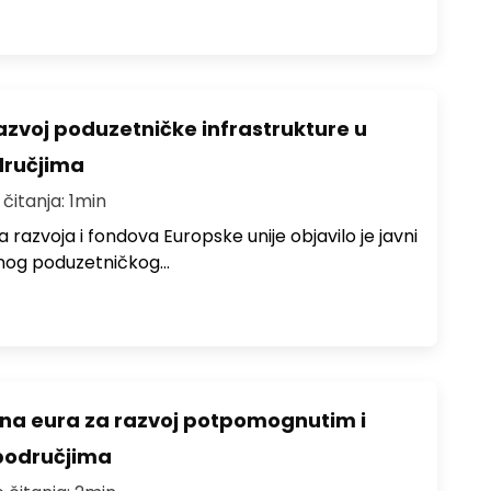
razvoj poduzetničke infrastrukture u
ručjima
 čitanja: 1min
 razvoja i fondova Europske unije objavilo je javni
lnog poduzetničkog…
juna eura za razvoj potpomognutim i
područjima