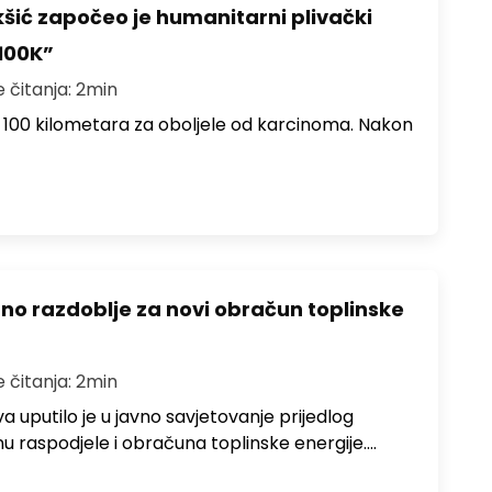
šić započeo je humanitarni plivački
100K”
e čitanja: 2min
e 100 kilometara za oboljele od karcinoma. Nakon
azno razdoblje za novi obračun toplinske
e čitanja: 2min
 uputilo je u javno savjetovanje prijedlog
nu raspodjele i obračuna toplinske energije.…