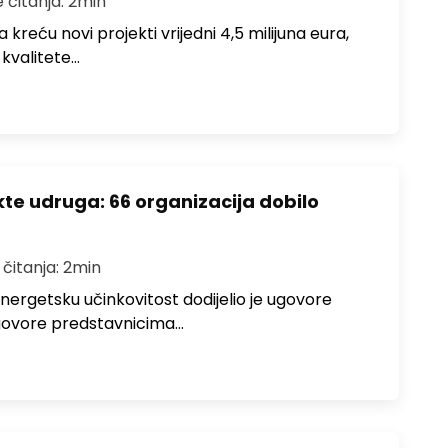
e čitanja: 2min
 kreću novi projekti vrijedni 4,5 milijuna eura,
 kvalitete…
ekte udruga: 66 organizacija dobilo
 čitanja: 2min
 energetsku učinkovitost dodijelio je ugovore
 Ugovore predstavnicima…