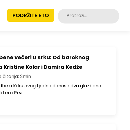
Pretraži:
PODRŽITE ETO
zbene večeri u Krku: Od baroknog
a Kristine Kolar i Damira Kedže
e čitanja: 2min
redbe u Krku ovog tjedna donose dva glazbena
ktera Prvi…