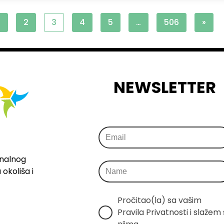
1
2
3
4
5
…
506
»
NEWSLETTER
onalnog
okoliša i
Pročitao(la) sa vašim 
Pravila Privatnosti i slažem s