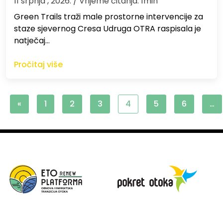
11 srpnja , 2026.
/ Vrijeme čitanja: 1min
Green Trails traži male prostorne intervencije za
staze sjevernog Cresa Udruga OTRA raspisala je
natječaj…
Pročitaj više
«
1
2
3
4
5
6
…