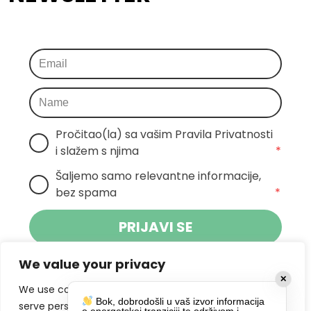
Pročitao(la) sa vašim Pravila Privatnosti 
i slažem s njima
*
Šaljemo samo relevantne informacije, 
bez spama
*
PRIJAVI SE
We value your privacy
Klikom na gumb dajete suglasnost za
✕
primanje novosti Pokreta Otoka te se
We use cookies to enhance your browsing experience,
Bok, dobrodošli u vaš izvor informacija
politikom privatnosti.
slažete s
serve personalized ads or content, and analyze our