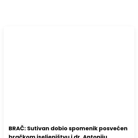
BRAČ: Sutivan dobio spomenik posvećen
bračkom iseljeništvu i dr. Antoniju