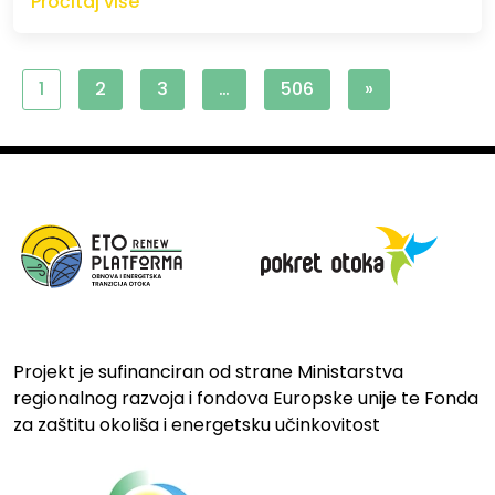
Pročitaj više
1
2
3
…
506
»
Projekt je sufinanciran od strane Ministarstva
regionalnog razvoja i fondova Europske unije te Fonda
za zaštitu okoliša i energetsku učinkovitost