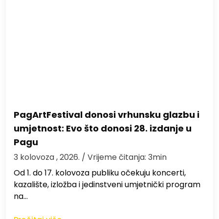
PagArtFestival donosi vrhunsku glazbu i
umjetnost: Evo što donosi 28. izdanje u
Pagu
3 kolovoza , 2026.
/ Vrijeme čitanja: 3min
Od 1. do 17. kolovoza publiku očekuju koncerti,
kazalište, izložba i jedinstveni umjetnički program
na…