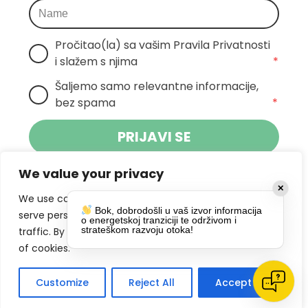
Pročitao(la) sa vašim Pravila Privatnosti 
i slažem s njima
*
Šaljemo samo relevantne informacije, 
bez spama
*
PRIJAVI SE
We value your privacy
Klikom na gumb dajete suglasnost za
✕
primanje novosti Pokreta Otoka te se
We use cookies to enhance your browsing experience,
Bok, dobrodošli u vaš izvor informacija
politikom privatnosti.
slažete s
serve personalized ads or content, and analyze our
o energetskoj tranziciji te održivom i
strateškom razvoju otoka!
traffic. By clicking "Accept All", you consent to our use
DRUŠTVENE MREŽE
of cookies.
Customize
Reject All
Accept All