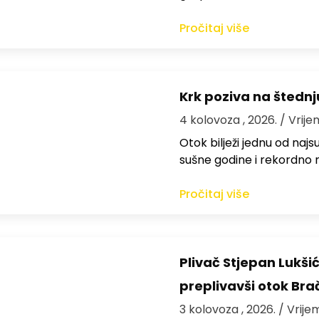
Pročitaj više
Krk poziva na štedn
4 kolovoza , 2026.
/ Vrije
Otok bilježi jednu od najs
sušne godine i rekordno n
Pročitaj više
Plivač Stjepan Lukši
preplivavši otok Bra
3 kolovoza , 2026.
/ Vrije