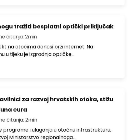
u tražiti besplatni optički priključak
me čitanja: 2min
jekt na otocima donosi brži internet. Na
 u tijeku je izgradnja optičke…
avilnici za razvoj hrvatskih otoka, stižu
ijuna eura
me čitanja: 2min
e programe i ulaganja u otočnu infrastrukturu,
zvoj Ministarstvo regionalnoga…