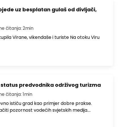
bjede uz besplatan gulaš od divljači,
me čitanja: 2min
upila Virane, vikendaše i turiste Na otoku Viru
 status predvodnika održivog turizma
me čitanja: 1min
no ističu grad kao primjer dobre prakse.
ačiti pozornost vodećih svjetskih medija.…