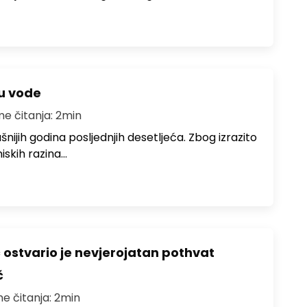
ju vode
me čitanja: 2min
ušnijih godina posljednjih desetljeća. Zbog izrazito
iskih razina…
ć ostvario je nevjerojatan pothvat
č
me čitanja: 2min