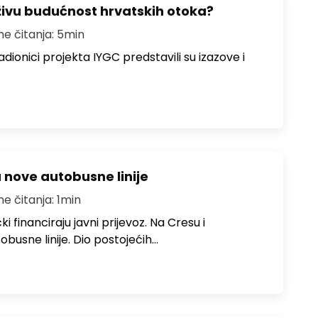
živu budućnost hrvatskih otoka?
me čitanja: 5min
dionici projekta IYGC predstavili su izazove i
u nove autobusne linije
me čitanja: 1min
i financiraju javni prijevoz. Na Cresu i
obusne linije. Dio postojećih…