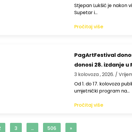
St​jepan Lukšić je nakon 
Supetar i…
Pročitaj više
PagArtFestival donos
donosi 28. izdanje u
3 kolovoza , 2026.
/ Vrije
Od 1. do 17. kolovoza publi
umjetnički program na…
Pročitaj više
2
3
…
506
»