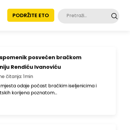
Pretraži:
PODRŽITE ETO
o spomenik posvećen bračkom
toniju Rendiću Ivanoviću
me čitanja: 1min
 mjesta odaje počast bračkim iseljenicima i
atskih korijena poznatom…