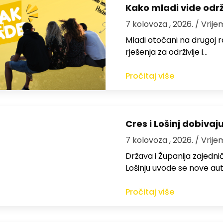
Kako mladi vide odr
7 kolovoza , 2026.
/ Vrije
Mladi otočani na drugoj ra
rješenja za održivije i…
Pročitaj više
Cres i Lošinj dobivaj
7 kolovoza , 2026.
/ Vrije
Država i Županija zajedničk
Lošinju uvode se nove aut
Pročitaj više