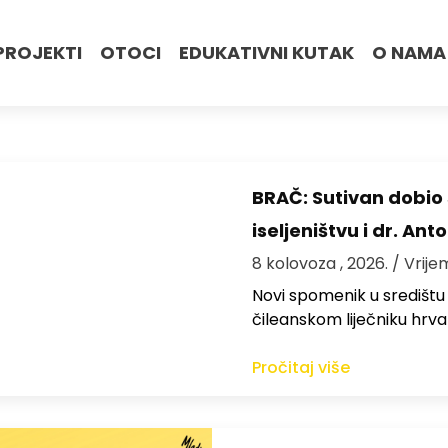
PROJEKTI
OTOCI
EDUKATIVNI KUTAK
O NAMA
BRAČ: Sutivan dobi
iseljeništvu i dr. An
8 kolovoza , 2026.
/ Vrije
Novi spomenik u središtu
čileanskom liječniku hrv
Pročitaj više