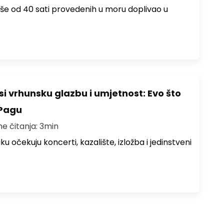
više od 40 sati provedenih u moru doplivao u
i vrhunsku glazbu i umjetnost: Evo što
 Pagu
me čitanja: 3min
ku očekuju koncerti, kazalište, izložba i jedinstveni