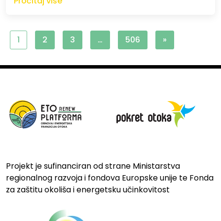
Pročitaj više
1
2
3
…
506
»
Projekt je sufinanciran od strane Ministarstva
regionalnog razvoja i fondova Europske unije te Fonda
za zaštitu okoliša i energetsku učinkovitost