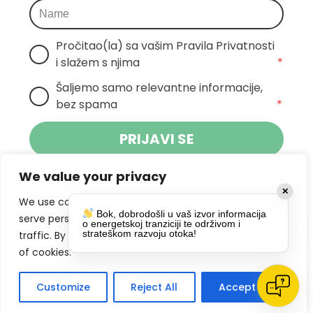
Pročitao(la) sa vašim Pravila Privatnosti 
i slažem s njima
*
Šaljemo samo relevantne informacije, 
bez spama
*
PRIJAVI SE
We value your privacy
Klikom na gumb dajete suglasnost za
✕
primanje novosti Pokreta Otoka te se
We use cookies to enhance your browsing experience,
Bok, dobrodošli u vaš izvor informacija
politikom privatnosti.
slažete s
serve personalized ads or content, and analyze our
o energetskoj tranziciji te održivom i
strateškom razvoju otoka!
traffic. By clicking "Accept All", you consent to our use
DRUŠTVENE MREŽE
of cookies.
Customize
Reject All
Accept All