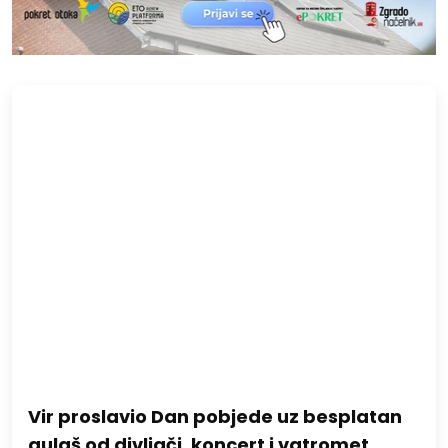
Vir proslavio Dan pobjede uz besplatan
gulaš od divljači, koncert i vatromet