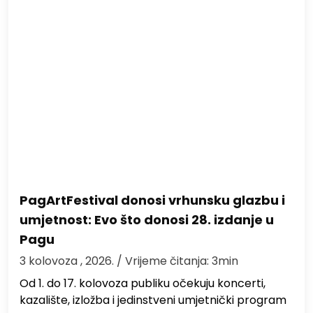
PagArtFestival donosi vrhunsku glazbu i
umjetnost: Evo što donosi 28. izdanje u
Pagu
3 kolovoza , 2026.
/ Vrijeme čitanja: 3min
Od 1. do 17. kolovoza publiku očekuju koncerti,
kazalište, izložba i jedinstveni umjetnički program