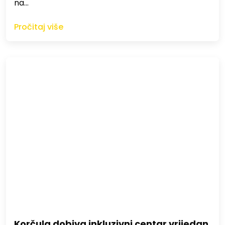
na…
Pročitaj više
Korčula dobiva inkluzivni centar vrijedan