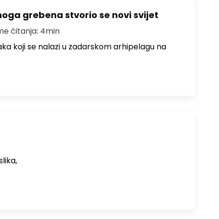
oga grebena stvorio se novi svijet
me čitanja: 4min
aka koji se nalazi u zadarskom arhipelagu na
lika,