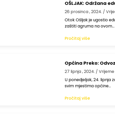
OŠLJAK: Održana eduk
26 prosinca , 2024.
/ Vrij
Otok Ošljak je ugostio ed
zaštiti agruma na ovom…
Pročitaj više
Općina Preko: Odvo
27 lipnja , 2024.
/ Vrijeme 
U ponedjeljak, 24. lipnj
svim mjestima općine…
Pročitaj više