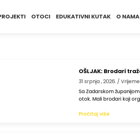
PROJEKTI
OTOCI
EDUKATIVNI KUTAK
O NAMA
OŠLJAK: Brodari traž
31 srpnja , 2026.
/ Vrijeme
Sa Zadarskom županijom ra
otok. Mali brodari koji orga
Pročitaj više