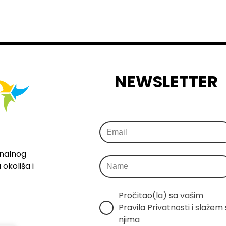
NEWSLETTER
onalnog
okoliša i
Pročitao(la) sa vašim 
Pravila Privatnosti i slažem s
njima