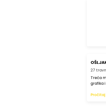
OŠLJAK 
27 travnj
Treća me
grafika i
Pročitaj