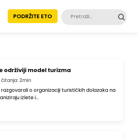
Pretraži:
PODRŽITE ETO
e održiviji model turizma
 čitanja: 2min
zgovarali o organizaciji turističkih dolazaka na
niziraju izlete i…