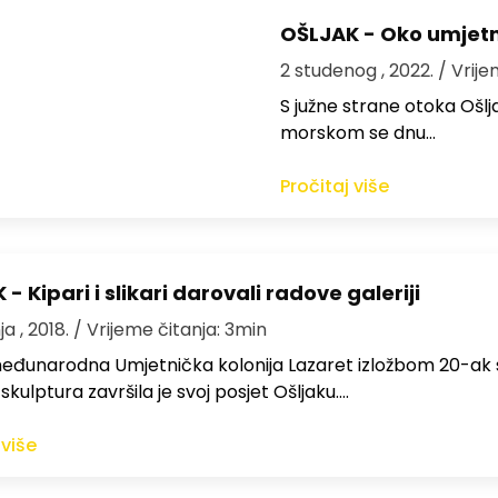
OŠLJAK - Oko umjetn
2 studenog , 2022.
/ Vrije
S južne strane otoka Ošlj
morskom se dnu…
Pročitaj više
- Kipari i slikari darovali radove galeriji
a , 2018.
/ Vrijeme čitanja: 3min
đunarodna Umjetnička kolonija Lazaret izložbom 20-ak s
 skulptura završila je svoj posjet Ošljaku.…
 više