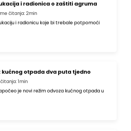
acija i radionica o zaštiti agruma
eme čitanja: 2min
ukaciju i radionicu koje bi trebale potpomoći
z kućnog otpada dva puta tjedno
čitanja: 1min
a započeo je novi režim odvoza kućnog otpada u