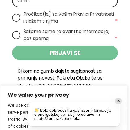
Pročitao(la) sa vašim Pravila Privatnosti 
i slažem s njima
*
Šaljemo samo relevantne informacije, 
bez spama
*
PRIJAVI SE
Klikom na gumb dajete suglasnost za
primanje novosti Pokreta Otoka te se
politikom privatnosti.
slažete s
We value your privacy
DRUŠTVENE MREŽE
✕
We use cookies to enhance your browsing experience,
Bok, dobrodošli u vaš izvor informacija
serve personalized ads or content, and analyze our
o energetskoj tranziciji te održivom i
strateškom razvoju otoka!
traffic. By clicking "Accept All", you consent to our use
of cookies.