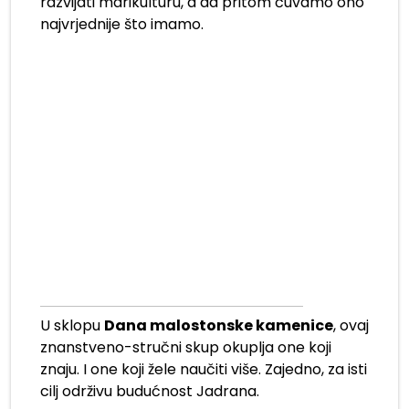
razvijati marikulturu, a da pritom čuvamo ono
najvrjednije što imamo.
U sklopu
Dana malostonske kamenice
, ovaj
znanstveno-stručni skup okuplja one koji
znaju. I one koji žele naučiti više. Zajedno, za isti
cilj održivu budućnost Jadrana.