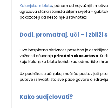
Kolanjskom blatu
, jednom od najvažnijih močvar
ugrožava slična staništa diljem svijeta – gubitak
pokazatelji da nešto nije u ravnoteži.
Dođi, promatraj, uči – i zbliži
Ova besplatna aktivnost posebno je osmišljena 
važnosti očuvanja
prirodnih ekosustava
. Sud
koje Kolanjsko blato koristi kao odmorište i hra
Uz podršku stručnjaka, moći će postavljati pitan
puteve i shvatiti što sve ptice govore o zdravlju
Kako sudjelovati?