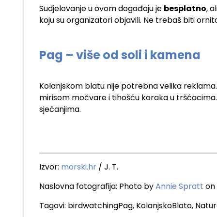
Sudjelovanje u ovom događaju je
besplatno
, 
koju su organizatori objavili. Ne trebaš biti orni
Pag – više od soli i kamena
Kolanjskom blatu nije potrebna velika reklama.
mirisom močvare i tihošću koraka u tršćacima. 
sjećanjima.
Izvor:
morski.hr
/ J. T.
Naslovna fotografija: Photo by
Annie Spratt
on
Tagovi:
birdwatchingPag
,
KolanjskoBlato
,
Natu