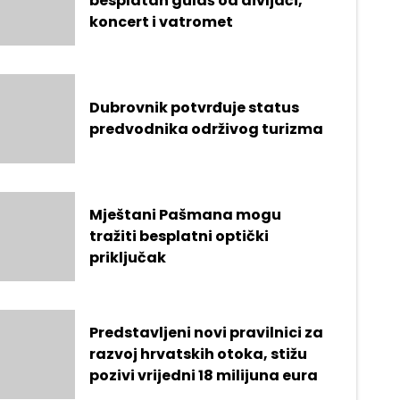
besplatan gulaš od divljači,
koncert i vatromet
Dubrovnik potvrđuje status
predvodnika održivog turizma
Mještani Pašmana mogu
tražiti besplatni optički
priključak
Predstavljeni novi pravilnici za
razvoj hrvatskih otoka, stižu
pozivi vrijedni 18 milijuna eura