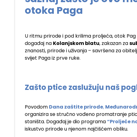
otoka Paga
U ritmu prirode i pod krilima proljeća, otok Pag p
događaj na
Kolanjskom blatu
, zakazan za
su
znanosti, prirode i uživanja – savršena za obitelji,
svijet Paga iz prve ruke.
Zašto ptice zaslužuju naš pog
Povodom
Dana zaštite prirode
,
Međunarodn
organizira se stručno vođeno promatranje ptica
staništa. Događaj je dio programa
“Proljeće n
iskustvo prirode u njenom najčišćem obliku.