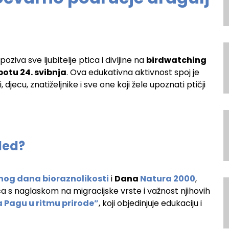
oziva sve ljubitelje ptica i divljine na
birdwatching
botu 24. svibnja
. Ova edukativna aktivnost spoj je
 djecu, znatiželjnike i sve one koji žele upoznati ptičji
led?
og dana bioraznolikosti
i
Dana
Natura 2000
,
 s naglaskom na migracijske vrste i važnost njihovih
a Pagu u ritmu prirode”
, koji objedinjuje edukaciju i