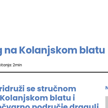
g na Kolanjskom blatu
itanja: 2min
ridruži se stručnom
Kolanjskom blatu i
očvarno područje dragulj