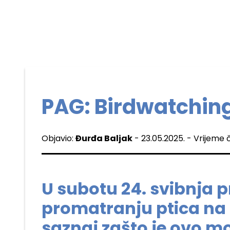
PAG: Birdwatchin
Objavio:
Đurđa Baljak
- 23.05.2025. - Vrijeme č
U subotu 24. svibnja p
promatranju ptica na 
saznaj zašto je ovo m