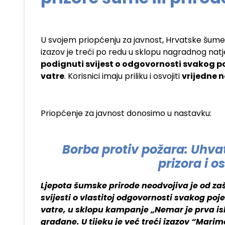
U svojem priopćenju za javnost, Hrvatske šume o
izazov je treći po redu u sklopu nagradnog natje
podignuti svijest o odgovornosti svakog p
vatre
. Korisnici imaju priliku i osvojiti
vrijedne 
Priopćenje za javnost donosimo u nastavku:
Borba protiv požara: Uhvat
prizora i o
Ljepota šumske prirode neodvojiva je od za
svijesti o vlastitoj odgovornosti svakog po
vatre, u sklopu kampanje „Nemar je prva i
građane. U tijeku je već treći izazov “Mari