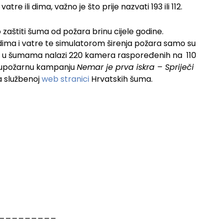
atre ili dima, važno je što prije nazvati 193 ili 112.
aštiti šuma od požara brinu cijele godine.
dima i vatre te simulatorom širenja požara samo su
se u šumama nalazi 220 kamera raspoređenih na 110
rotupožarnu kampanju
Nemar je prva iskra – Spriječi
 službenoj
web stranici
Hrvatskih šuma.
_________