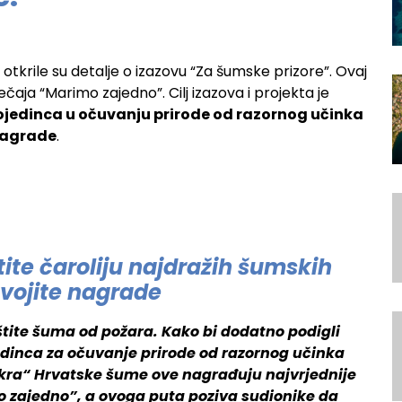
tkrile su detalje o izazovu “Za šumske prizore”. Ovaj
čaja “Marimo zajedno”. Cilj izazova i projekta je
ojedinca u očuvanju prirode od razornog učinka
nagrade
.
ite čaroliju najdražih šumskih
svojite nagrade
štite šuma od požara. Kako bi dodatno podigli
jedinca za očuvanje prirode od razornog učinka
skra“ Hrvatske šume ove nagrađuju najvrjednije
mo zajedno”, a ovoga puta poziva sudionike da