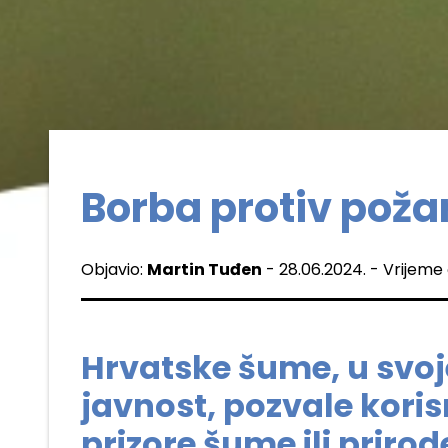
Borba protiv poža
Objavio:
Martin Tuđen
- 28.06.2024. - Vrijeme 
Hrvatske šume, u svoj
javnost, pozvale koris
prizore šume ili prirod