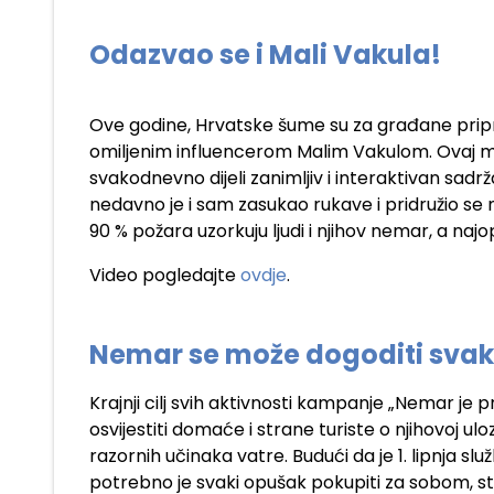
Odazvao se i Mali Vakula!
Ove godine, Hrvatske šume su za građane pripre
omiljenim influencerom Malim Vakulom. Ovaj ml
svakodnevno dijeli zanimljiv i interaktivan sadr
nedavno je i sam zasukao rukave i pridružio se 
90 % požara uzorkuju ljudi i njihov nemar, a najopa
Video pogledajte
ovdje
.
Nemar se može dogoditi sv
Krajnji cilj svih aktivnosti kampanje „Nemar je pr
osvijestiti domaće i strane turiste o njihovoj ulo
razornih učinaka vatre. Budući da je 1. lipnja s
potrebno je svaki opušak pokupiti za sobom, stak