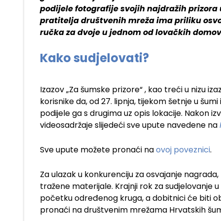
podijele fotografije svojih najdražih prizor
pratitelja društvenih mreža ima priliku osv
ručka za dvoje u jednom od lovačkih domov
Kako sudjelovati?
Izazov „Za šumske prizore“ , kao treći u nizu 
korisnike da, od 27. lipnja, tijekom šetnje u šumi il
podijele ga s drugima uz opis lokacije. Nakon izvr
videosadržaje slijedeći sve upute navedene na
Sve upute možete pronaći na
ovoj poveznici
.
Za ulazak u konkurenciju za osvajanje nagrada, po
tražene materijale. Krajnji rok za sudjelovanje u
početku određenog kruga, a dobitnici će biti o
pronaći na društvenim mrežama Hrvatskih šu