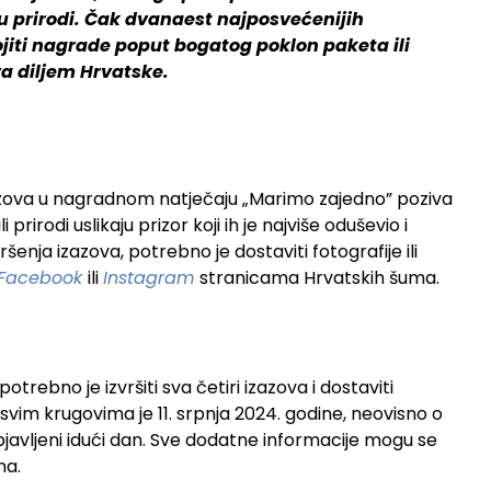
a u prirodi. Čak dvanaest najposvećenijih
ojiti nagrade poput bogatog poklon paketa ili
a diljem Hrvatske.
izazova u nagradnom natječaju „Marimo zajedno” poziva
i prirodi uslikaju prizor koji ih je najviše oduševio i
šenja izazova, potrebno je dostaviti fotografije ili
Facebook
ili
Instagram
stranicama Hrvatskih šuma.
trebno je izvršiti sva četiri izazova i dostaviti
 svim krugovima je 11. srpnja 2024. godine, neovisno o
bjavljeni idući dan. Sve dodatne informacije mogu se
ma.