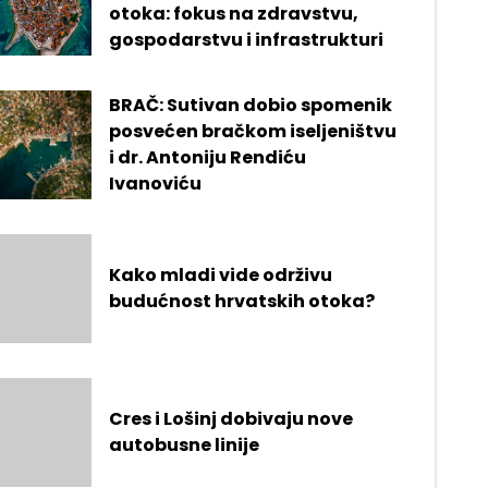
otoka: fokus na zdravstvu,
gospodarstvu i infrastrukturi
BRAČ: Sutivan dobio spomenik
posvećen bračkom iseljeništvu
i dr. Antoniju Rendiću
Ivanoviću
Kako mladi vide održivu
budućnost hrvatskih otoka?
Cres i Lošinj dobivaju nove
autobusne linije