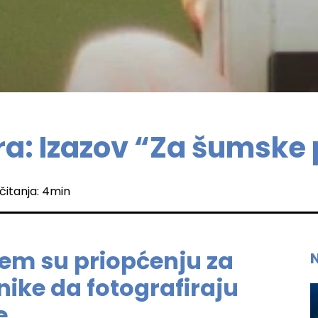
ra: Izazov “Za šumske 
čitanja: 4min
em su priopćenju za
nike da fotografiraju
e.