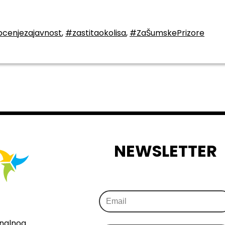
pcenjezajavnost
,
#zastitaokolisa
,
#ZaŠumskePrizore
NEWSLETTER
onalnog