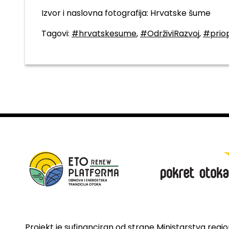
Izvor i naslovna fotografija: Hrvatske šume
Tagovi:
#hrvatskesume
,
#OdrživiRazvoj
,
#prio
Projekt je sufinanciran od strane Ministarstva regi