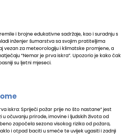
mile i brojne edukativne sadržaje, kao i suradnju s
adi inženjer šumarstva sa svojim pratiteljima
žaj vezan za meteorologiju i klimatske promjene, a
natječaju “Nemar je prva iskra”. Upozorio je kako čak
sniji su ljetni mjeseci.
akome
va iskra: Spriječi požar prije no što nastane“ jest
zi u očuvanju prirode, imovine i ljudskih života od
lužbeno započela sezona visokog rizika od požara,
lo i otpad baciti u smeće te uvijek ugasiti i zadnji