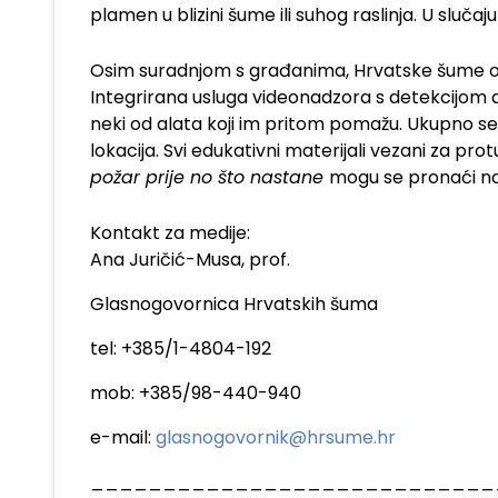
plamen u blizini šume ili suhog raslinja. U slučaju v
Osim suradnjom s građanima, Hrvatske šume o z
Integrirana usluga videonadzora s detekcijom 
neki od alata koji im pritom pomažu. Ukupno 
lokacija. Svi edukativni materijali vezani za p
požar prije no što nastane
mogu se pronaći na
Kontakt za medije:
Ana Juričić-Musa, prof.
Glasnogovornica Hrvatskih šuma
tel: +385/1-4804-192
mob: +385/98-440-940
e-mail:
glasnogovornik@hrsume.hr
____________________________