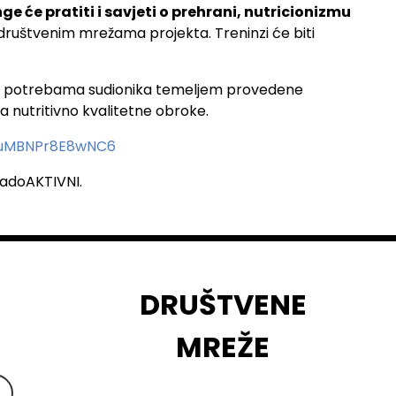
ge će pratiti i savjeti o prehrani, nutricionizmu
 društv
enim mrežama projekta. Treninzi će biti
a i potrebama sudionika temeljem provedene
a nutritivno kvalitetne obroke.
WuMBNPr8E8wNC6
radoAKTIVNI.
DRUŠTVENE
MREŽE