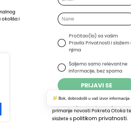
onalnog
okoliša i
Pročitao(la) sa vašim 
Pravila Privatnosti i slažem s
njima
Šaljemo samo relevantne 
informacije, bez spama
PRIJAVI SE
Bok, dobrodošli u vaš izvor informacija 
Klikom na gumb dajete suglasnost
primanje novosti Pokreta Otoka te
politikom privatnosti.
slažete s