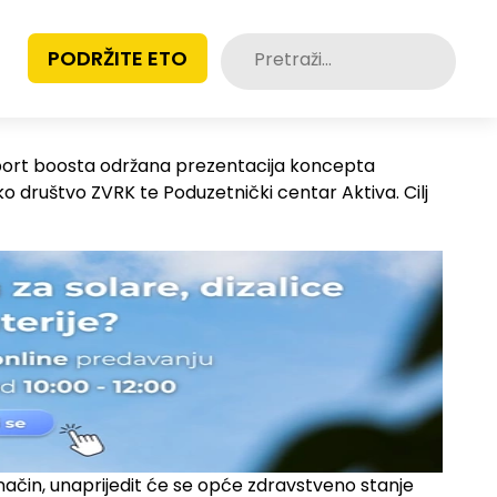
Pretraži:
PODRŽITE ETO
 sport boosta održana prezentacija koncepta
ko društvo ZVRK te Poduzetnički centar Aktiva. Cilj
način, unaprijedit će se opće zdravstveno stanje