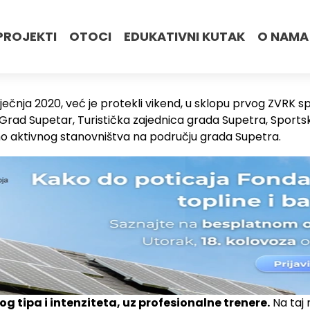
PROJEKTI
OTOCI
EDUKATIVNI KUTAK
O NAMA
iječnja 2020, već je protekli vikend, u sklopu prvog ZVRK
e Grad Supetar, Turistička zajednica grada Supetra, Sports
no aktivnog stanovništva na području grada Supetra.
og tipa i intenziteta, uz profesionalne trenere.
Na taj 