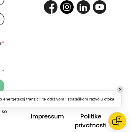
 
*
*
✕
o energetskoj tranziciji te održivom i strateškom razvoju otoka!
 za
 se
Impressum
Politike
privatnosti