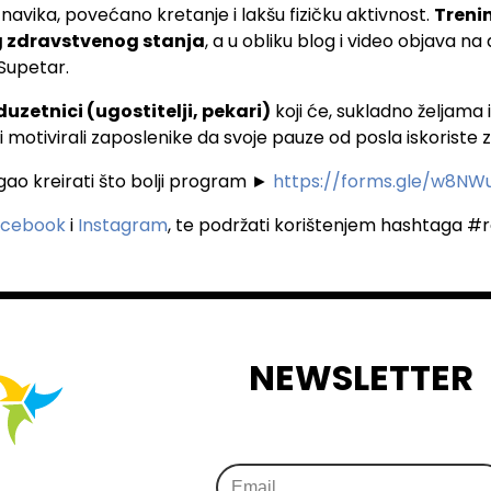
 navika, povećano kretanje i lakšu fizičku aktivnost.
Trenin
g zdravstvenog stanja
, a u obliku blog i video objava na
 Supetar.
oduzetnici (ugostitelji, pekari)
koji će, sukladno željam
otivirali zaposlenike da svoje pauze od posla iskoriste z
gao kreirati što bolji program ►
https://forms.gle/w8N
acebook
i
Instagram
, te podržati korištenjem hashtaga #
NEWSLETTER