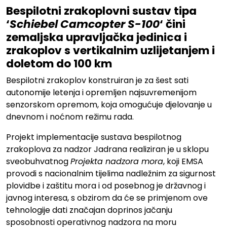
Bespilotni zrakoplovni sustav tipa
‘
Schiebel Camcopter S-100
‘ čini
zemaljska upravljačka jedinica i
zrakoplov s vertikalnim uzlijetanjem i
doletom do 100 km
Bespilotni zrakoplov konstruiran je za šest sati
autonomije letenja i opremljen najsuvremenijom
senzorskom opremom, koja omogućuje djelovanje u
dnevnom i noćnom režimu rada.
Projekt implementacije sustava bespilotnog
zrakoplova za nadzor Jadrana realiziran je u sklopu
sveobuhvatnog
Projekta nadzora mora
, koji EMSA
provodi s nacionalnim tijelima nadležnim za sigurnost
plovidbe i zaštitu mora i od posebnog je državnog i
javnog interesa, s obzirom da će se primjenom ove
tehnologije dati značajan doprinos jačanju
sposobnosti operativnog nadzora na moru