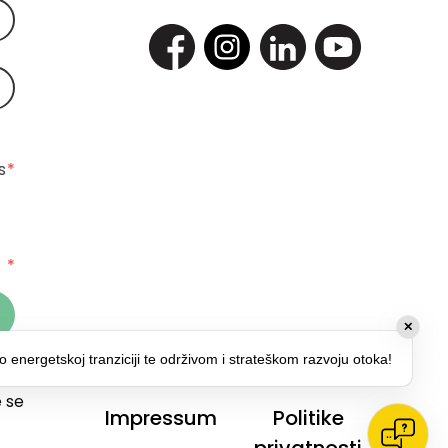
 
*
*
 za
 se
Impressum
Politike