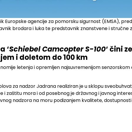
ik Europske agencije za pomorsku sigurnost (EMSA), preds
tavnik brodara i luka te predstavnik znanstvene i stručne 
a ‘
Schiebel Camcopter S-100
‘ čini 
njem i doletom do 100 km
autonomije letenja i opremljen najsuvremenijom senzorsk
plova za nadzor Jadrana realiziran je u sklopu sveobuhv
be i zaštitu mora i od posebnog je državnog i javnog inter
nog nadzora na moru podizanjem kvalitete, dostupnosti i u