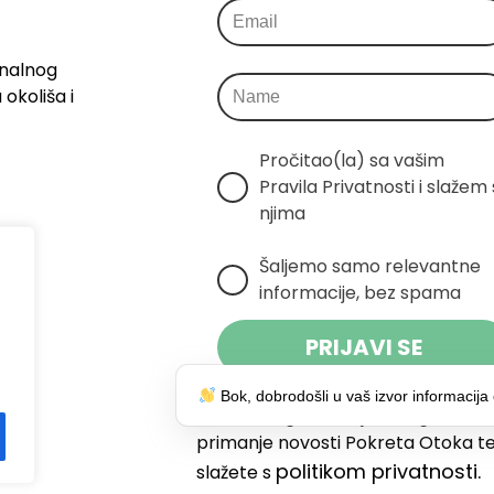
onalnog
okoliša i
Pročitao(la) sa vašim 
Pravila Privatnosti i slažem s
njima
Šaljemo samo relevantne 
informacije, bez spama
PRIJAVI SE
Klikom na gumb dajete suglasnost
primanje novosti Pokreta Otoka te
politikom privatnosti.
slažete s