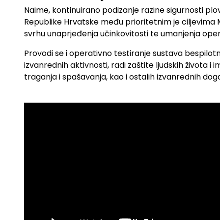
Naime, kontinuirano podizanje razine sigurnosti p
Republike Hrvatske među prioritetnim je ciljevima 
svrhu unaprjeđenja učinkovitosti te umanjenja ope
Provodi se i operativno testiranje sustava bespilotn
izvanrednih aktivnosti, radi zaštite ljudskih života
traganja i spašavanja, kao i ostalih izvanrednih do
.