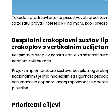
Također, predstavljanju će prisustvovati predstavn
za zaštitu prava i interesa RH na moru, kao i preds
.
Bespilotni zrakoplovni sustav tip
zrakoplov s vertikalnim uzlijeta
Bespilotni zrakoplov konstruiran je za šest sati 
noćnom režimu rada.
Projekt implementacije sustava bespilotnog zrako
nacionalnim tijelima nadležnim za sigurnost plovid
dati značajan doprinos jačanju sposobnosti operativ
plovidbe.
.
Prioritetni ciljevi