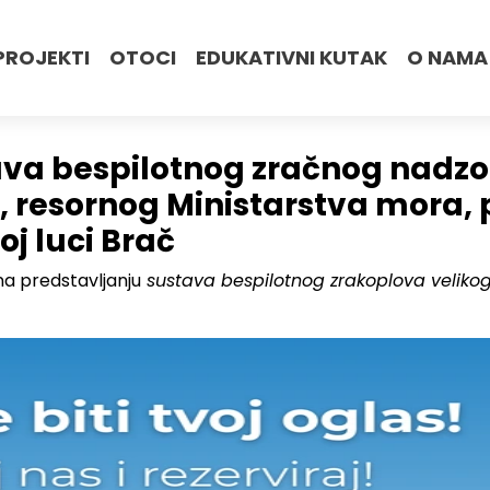
PROJEKTI
OTOCI
EDUKATIVNI KUTAK
O NAMA
va bespilotnog zračnog nadzor
, resornog Ministarstva mora, 
oj luci Brač
 na predstavljanju
sustava bespilotnog zrakoplova velik