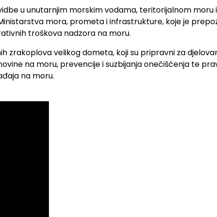
lovidbe u unutarnjim morskim vodama, teritorijalnom mor
Ministarstva mora, prometa i infrastrukture, koje je prep
rativnih troškova nadzora na moru.
ih zrakoplova velikog dometa, koji su pripravni za djelovan
 i imovine na moru, prevencije i suzbijanja onečišćenja te
gađaja na moru.