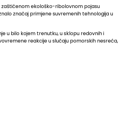
u i zaštićenom ekološko-ribolovnom pojasu
oznalo značaj primjene suvremenih tehnologija u
je u bilo kojem trenutku, u sklopu redovnih i
 pravovremene reakcije u slučaju pomorskih nesreća,