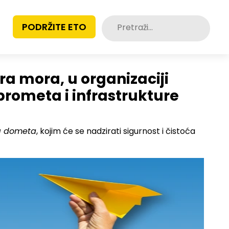
Pretraži:
PODRŽITE ETO
a mora, u organizaciji
prometa i infrastrukture
og dometa
, kojim će se nadzirati sigurnost i čistoća