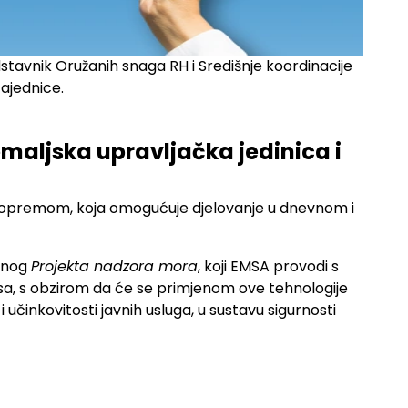
tavnik Oružanih snaga RH i Središnje koordinacije
zajednice.
zemaljska upravljačka jedinica i
om opremom, koja omogućuje djelovanje u dnevnom i
atnog
Projekta nadzora mora
, koji EMSA provodi s
esa, s obzirom da će se primjenom ove tehnologije
činkovitosti javnih usluga, u sustavu sigurnosti