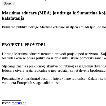
Search
Maritima educare (MEA) je udruga iz Sumartina koja
kalafatanja
Primarna publika udruge Martima educare su djeca i mladi ljudi do k
PROJEKT U PROVEDBI
Udruga Maritima educare trenutno provodi projekt pod nazivom ”
Zaj
bračkih škola se pruža prilika da iz prve ruke iskuse pomorski zanat k
Stjecanje znanja i praktičnog iskustva potrebnog za izgradnju drveno
Educare otvara vrata radionice u nevjerojatan svijet drvene brodogradn
Prezentacije o maritimnoj baštini i interaktivne radionice ‘Kalafat’ 
volontera Europskih snaga solidarnosti.
__________
Izvor:
morski.hr