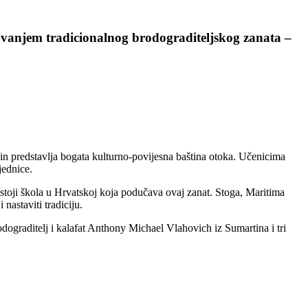
uvanjem tradicionalnog brodograditeljskog zanata –
čin predstavlja bogata kulturno-povijesna baština otoka. Učenicima
jednice.
stoji škola u Hrvatskoj koja podučava ovaj zanat. Stoga, Maritima
nastaviti tradiciju.
odograditelj i kalafat Anthony Michael Vlahovich iz Sumartina i tri