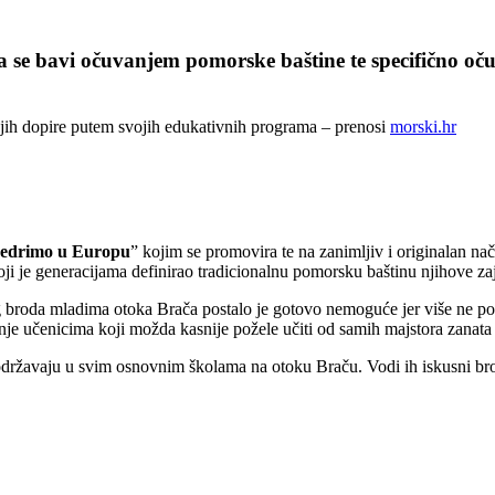
 se bavi očuvanjem pomorske baštine te specifično oč
ojih dopire putem svojih edukativnih programa – prenosi
morski.hr
edrimo u Europu
” kojim se promovira te na zanimljiv i originalan na
oji je generacijama definirao tradicionalnu pomorsku baštinu njihove za
g broda mladima otoka Brača postalo je gotovo nemoguće jer više ne po
je učenicima koji možda kasnije požele učiti od samih majstora zanata i 
se održavaju u svim osnovnim školama na otoku Braču. Vodi ih iskusni br