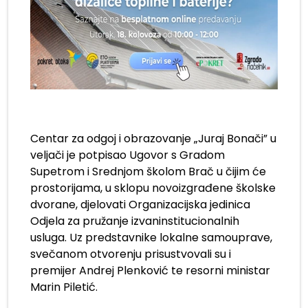
Centar za odgoj i obrazovanje „Juraj Bonači” u
veljači je potpisao Ugovor s Gradom
Supetrom i Srednjom školom Brač u čijim će
prostorijama, u sklopu novoizgrađene školske
dvorane, djelovati Organizacijska jedinica
Odjela za pružanje izvaninstitucionalnih
usluga. Uz predstavnike lokalne samouprave,
svečanom otvorenju prisustvovali su i
premijer Andrej Plenković te resorni ministar
Marin Piletić.