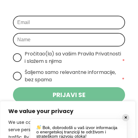
Pročitao(la) sa vašim Pravila Privatnosti 
i slažem s njima
*
Šaljemo samo relevantne informacije, 
bez spama
*
PRIJAVI SE
We value your privacy
Klikom na gumb dajete suglasnost za
✕
primanje novosti Pokreta Otoka te se
We use cookies to enhance your browsing experience,
Bok, dobrodošli u vaš izvor informacija
politikom privatnosti.
slažete s
serve personalized ads or content, and analyze our
o energetskoj tranziciji te održivom i
strateškom razvoju otoka!
traffic. By clicking "Accept All", you consent to our use