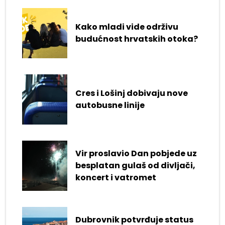
Kako mladi vide održivu
budućnost hrvatskih otoka?
Cres i Lošinj dobivaju nove
autobusne linije
Vir proslavio Dan pobjede uz
besplatan gulaš od divljači,
koncert i vatromet
Dubrovnik potvrđuje status