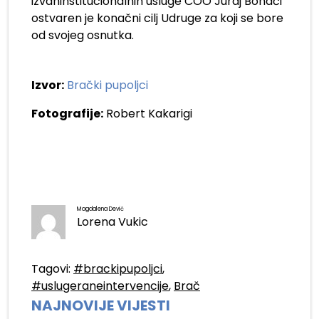
izvaninstitucionalnih usluge COO Juraj Bonači
ostvaren je konačni cilj Udruge za koji se bore
od svojeg osnutka.
Izvor:
Brački pupoljci
Fotografije:
Robert Kakarigi
Magdalena Dević
Lorena Vukic
Tagovi:
#brackipupoljci
,
#uslugeraneintervencije
,
Brač
NAJNOVIJE VIJESTI