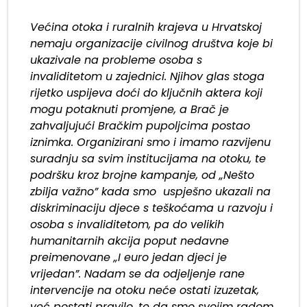
Većina otoka i ruralnih krajeva u Hrvatskoj
nemaju organizacije civilnog društva koje bi
ukazivale na probleme osoba s
invaliditetom u zajednici. Njihov glas stoga
rijetko uspijeva doći do ključnih aktera koji
mogu potaknuti promjene, a Brač je
zahvaljujući Bračkim pupoljcima postao
iznimka. Organizirani smo i imamo razvijenu
suradnju sa svim institucijama na otoku, te
podršku kroz brojne kampanje, od „Nešto
zbilja važno” kada smo uspješno ukazali na
diskriminaciju djece s teškoćama u razvoju i
osoba s invaliditetom, pa do velikih
humanitarnih akcija poput nedavne
preimenovane „I euro jedan djeci je
vrijedan”. Nadam se da odjeljenje rane
intervencije na otoku neće ostati izuzetak,
već postati pravilo, te da smo svojim radom