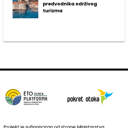
predvodnika održivog
turizma
Projekt je sufinanciran od strane Ministarstva