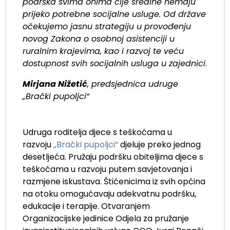
podrška svima onima čije sredine nemaju
prijeko potrebne socijalne usluge. Od države
očekujemo jasnu strategiju u provođenju
novog Zakona o osobnoj asistenciji u
ruralnim krajevima, kao i razvoj te veću
dostupnost svih socijalnih usluga u zajednici
.
Mirjana Nižetić
, predsjednica udruge
„Brački pupoljci“
Udruga roditelja djece s teškoćama u
razvoju
„Brački pupoljci“
djeluje preko jednog
desetljeća. Pružaju podršku obiteljima djece s
teškoćama u razvoju putem savjetovanja i
razmjene iskustava. Štićenicima iz svih općina
na otoku omogućavaju adekvatnu podršku,
edukacije i terapije. Otvaranjem
Organizacijske jedinice Odjela za pružanje