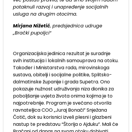
potaknuli razvoj i unapređenje socijalnih
usluga na drugim otocima.
Mirjana Nižetić
, predsjednica udruge
„Brački pupoljci“
Organizacijska jedinica rezultat je suradnje
svih institucija i lokalnih samouprava na otoku.
Također i Ministarstva rada, mirovinskoga
sustava, obitelji i socijalne politike, Splitsko-
dalmatinske županije i grada Supetra. Ono
pokazuje nužnost udruživanja niza dionika za
poboljšanje uvjeta života onima kojima je to
najpotrebnije. Program je svečano otvorila
ravnateljica COO „Juraj Bonači” Snježana
Čotić, dok su korisnici izveli plesni i glazbeni
nastup te predstavu “Štorija o Ajduku”. Mali će
Bračani od danas na svom otoku dobivati