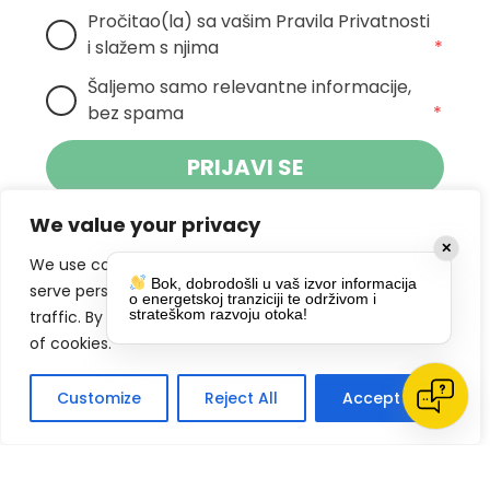
Pročitao(la) sa vašim Pravila Privatnosti 
i slažem s njima
*
Šaljemo samo relevantne informacije, 
bez spama
*
PRIJAVI SE
We value your privacy
Klikom na gumb dajete suglasnost za
✕
primanje novosti Pokreta Otoka te se
We use cookies to enhance your browsing experience,
Bok, dobrodošli u vaš izvor informacija
politikom privatnosti.
slažete s
serve personalized ads or content, and analyze our
o energetskoj tranziciji te održivom i
strateškom razvoju otoka!
traffic. By clicking "Accept All", you consent to our use
DRUŠTVENE MREŽE
of cookies.
Customize
Reject All
Accept All