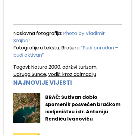
Naslovna fotografija:
Photo by Vladimir
Srajber
Fotografije u tekstu: Brošura
“Budi prirodan –
budi aktivan”
Tagovi:
Natura 2000
,
održivi turizam
,
Udruga Sunce
,
vodič kroz dalmaciju
NAJNOVIJE VIJESTI
BRAČ: Sutivan dobio
spomenik posvećen bračkom
iseljeništvu i dr. Antoniju
Rendiću Ivanoviću