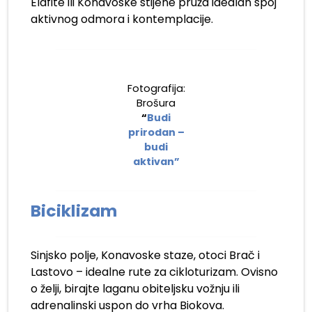
Elafite ili Konavoske stijene pruža idealan spoj
aktivnog odmora i kontemplacije.
Fotografija:
Brošura
“
Budi
prirodan –
budi
aktivan”
Biciklizam
Sinjsko polje, Konavoske staze, otoci Brač i
Lastovo – idealne rute za cikloturizam. Ovisno
o želji, birajte laganu obiteljsku vožnju ili
adrenalinski uspon do vrha Biokova.