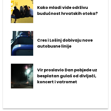
Kako mladi vide održivu
budućnost hrvatskih otoka?
Cres i Lošinj dobivaju nove
autobusne linije
Vir proslavio Dan pobjede uz
besplatan gulaš od divljači,
koncert i vatromet