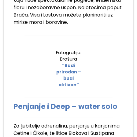
koja nude spektakularne poglede, endemsku
floru i nezaboravne uspon. Na otocima poput
Brača, Visa i Lastova možete planinariti uz
mirise mora i borovine.
Fotografija:
Brošura
“Budi
prirodan –
budi
aktivan”
Penjanje i Deep – water solo
Za ljubitelje adrenalina, penjanje u kanjonima
Cetine i Čikole, te litice Biokova i Sustipana