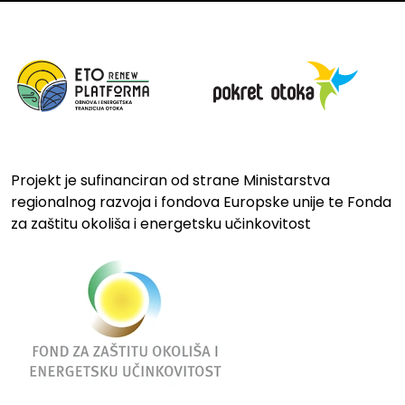
Projekt je sufinanciran od strane Ministarstva
regionalnog razvoja i fondova Europske unije te Fonda
za zaštitu okoliša i energetsku učinkovitost