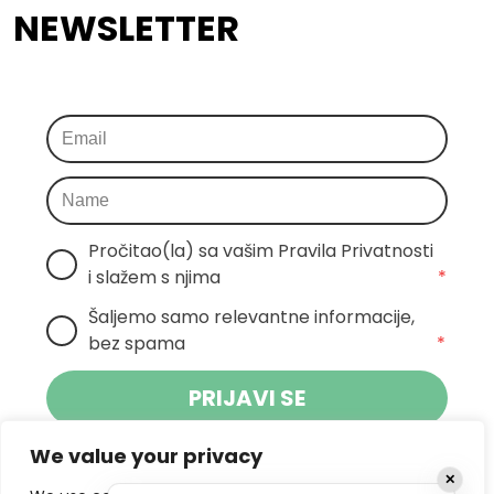
NEWSLETTER
Pročitao(la) sa vašim Pravila Privatnosti 
i slažem s njima
*
Šaljemo samo relevantne informacije, 
bez spama
*
PRIJAVI SE
We value your privacy
Klikom na gumb dajete suglasnost za
✕
primanje novosti Pokreta Otoka te se