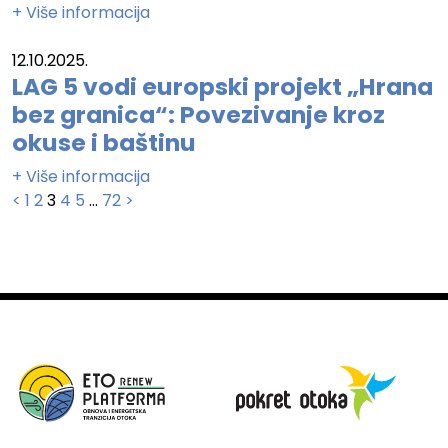
+ Više informacija
12.10.2025.
LAG 5 vodi europski projekt „Hrana
bez granica“: Povezivanje kroz
okuse i baštinu
+ Više informacija
Brojevi
<
1
2
3
4
5
…
72
>
stranica
objava