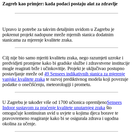
Zagreb kao primjer: kada podaci postaju alat za zdravlje
Upravo iz potrebe za takvim detaljnim uvidom u Zagrebu je
pokrenut projekt nadopune mreže mjernih stanica dodatnim
stanicama za mjerenje kvalitete zraka.
Cilj nije bio samo mjeriti kvalitetu zraka, nego razumjeti uzroke i
predvidjeti promjene kako bi gradske službe i zdravstvene institucije
mogle reagirati brže i učinkovitije. Projekt je uključivao postupno
postavljanje mreže od
49 Sensees indikativnih stanica za mjerenje
vanjske kvalitete zraka
te razvoj prediktivnog modela koji povezuje
podatke o onečišćenju, meteorologiji i prometu.
U Zagrebu je također više od 1700 učionica opremljeno
Sensees
Indoor sustavom za praćenje kvalitete unutarnjeg zraka
što
omogućuje kontinuiran uvid u uvjete u kojima djeca borave te
pravovremeno reagiranje kako bi se osigurala zdrava i ugodna
okolina za učenje.