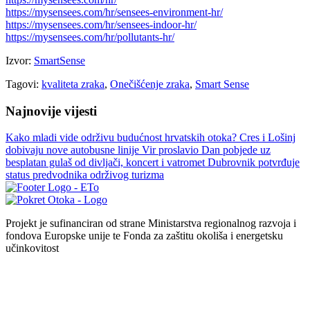
https://mysensees.com/hr/sensees-environment-hr/
https://mysensees.com/hr/sensees-indoor-hr/
https://mysensees.com/hr/pollutants-hr/
Izvor:
SmartSense
Tagovi:
kvaliteta zraka
,
Onečišćenje zraka
,
Smart Sense
Najnovije vijesti
Kako mladi vide održivu budućnost hrvatskih otoka?
Cres i Lošinj
dobivaju nove autobusne linije
Vir proslavio Dan pobjede uz
besplatan gulaš od divljači, koncert i vatromet
Dubrovnik potvrđuje
status predvodnika održivog turizma
Projekt je sufinanciran od strane Ministarstva regionalnog razvoja i
fondova Europske unije te Fonda za zaštitu okoliša i energetsku
učinkovitost