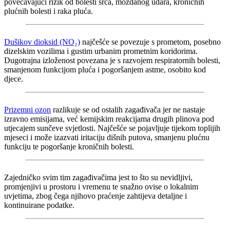
povećavajući rizik od bolesti srca, moždanog udara, kroničnih
plućnih bolesti i raka pluća.
Dušikov dioksid (NO₂)
najčešće se povezuje s prometom, posebno
dizelskim vozilima i gustim urbanim prometnim koridorima.
Dugotrajna izloženost povezana je s razvojem respiratornih bolesti,
smanjenom funkcijom pluća i pogoršanjem astme, osobito kod
djece.
Prizemni ozon
razlikuje se od ostalih zagađivača jer ne nastaje
izravno emisijama, već kemijskim reakcijama drugih plinova pod
utjecajem sunčeve svjetlosti. Najčešće se pojavljuje tijekom toplijih
mjeseci i može izazvati iritaciju dišnih putova, smanjenu plućnu
funkciju te pogoršanje kroničnih bolesti.
Zajedničko svim tim zagađivačima jest to što su nevidljivi,
promjenjivi u prostoru i vremenu te snažno ovise o lokalnim
uvjetima, zbog čega njihovo praćenje zahtijeva detaljne i
kontinuirane podatke.