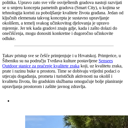
politika. Upravo zato sve više osviještenih gradova nastoji razvijati
se u smjeru koncepta pametnih gradova (Smart City), u kojima se
tehnologija koristi za poboljšanje kvalitete života građana. Jedan od
ključnih elemenata takvog koncepta je sustavno upravljanje
okolišem, a temelj svakog učinkovitog djelovanja je upravo
mjerenje. Jer tek kada gradovi znaju gdje, kada i zašto dolazi do
onečišćenja, mogu donositi konkretne i dugoročno učinkovite
odluke.
Takav pristup sve se češće primjenjuje i u Hrvatskoj. Primjerice, u
Šibeniku su na području Tvrđava kulture postavljene
Sensees
Outdoor stanice za praćenje kvalitete zraka
koji, uz kvalitetu zraka,
prate i razinu buke u prostoru. Time se dobivaju vrijedni podaci o
utjecaju događanja, prometa i turističkih aktivnosti na okoliš i
kvalitetu života, što gradskim službama omogućuje bolje planiranje
upravljanja prostorom i zaštite javnog zdravlja.