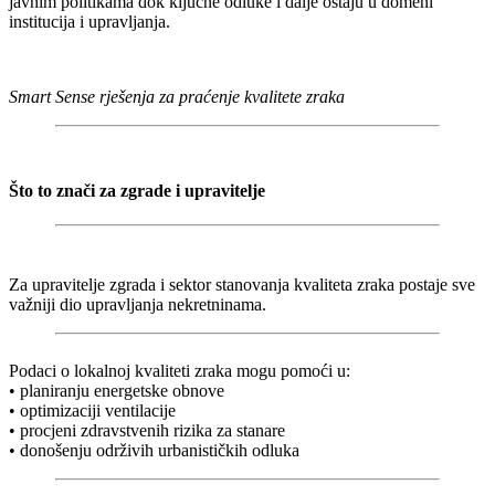
javnim politikama dok ključne odluke i dalje ostaju u domeni
institucija i upravljanja.
Smart Sense rješenja za praćenje kvalitete zraka
Što to znači za zgrade i upravitelje
Za upravitelje zgrada i sektor stanovanja kvaliteta zraka postaje sve
važniji dio upravljanja nekretninama.
Podaci o lokalnoj kvaliteti zraka mogu pomoći u:
• planiranju energetske obnove
• optimizaciji ventilacije
• procjeni zdravstvenih rizika za stanare
• donošenju održivih urbanističkih odluka