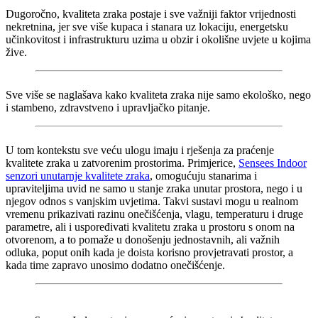
Dugoročno, kvaliteta zraka postaje i sve važniji faktor vrijednosti
nekretnina, jer sve više kupaca i stanara uz lokaciju, energetsku
učinkovitost i infrastrukturu uzima u obzir i okolišne uvjete u kojima
žive.
Sve više se naglašava kako kvaliteta zraka nije samo ekološko, nego
i stambeno, zdravstveno i upravljačko pitanje.
U tom kontekstu sve veću ulogu imaju i rješenja za praćenje
kvalitete zraka u zatvorenim prostorima. Primjerice,
Sensees Indoor
senzori unutarnje kvalitete zraka
, omogućuju stanarima i
upraviteljima uvid ne samo u stanje zraka unutar prostora, nego i u
njegov odnos s vanjskim uvjetima. Takvi sustavi mogu u realnom
vremenu prikazivati razinu onečišćenja, vlagu, temperaturu i druge
parametre, ali i uspoređivati kvalitetu zraka u prostoru s onom na
otvorenom, a to pomaže u donošenju jednostavnih, ali važnih
odluka, poput onih kada je doista korisno provjetravati prostor, a
kada time zapravo unosimo dodatno onečišćenje.