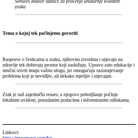
Sensees Indoor stanice za praćenje unutarnje kvalitete
zraka
Tema o kojoj tek počinjemo govoriti
Rasprave o česticama u zraku, njihovim izvorima i utjecaju na
zdravlje tek dobivaju prostor koji zaslužuju. Upravo zato edukacije i
stručni osvrti imaju važnu ulogu, jer omogućuju razumijevanje
problema koji je nevidljiv, ali itekako mjerljiv i utjecajan.
Zrak je naš zajednički resurs, a njegovo poboljšanje počinje
lokalnim uvidom, pouzdanim podacima i informiranim odlukama.
Linkovi:
https://mysensees.com/hr/