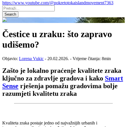
https://www.youtube.com/@pokretotokaislandmovement7363
Pretraži:
Search
Čestice u zraku: što zapravo
udišemo?
Objavio:
Lorena Vukic
- 20.02.2026. - Vrijeme čitanja: 8min
Zašto je lokalno praćenje kvalitete zraka
ključno za zdravlje gradova i kako
Smart
Sense
rješenja pomažu gradovima bolje
razumjeti kvalitetu zraka
Kvaliteta zraka postaje jedno od najvažnijih urbanih i