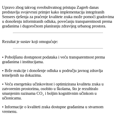
Upravo zbog takvog sveobuhvatnog pristupa Zagreb danas
predstavlja svojevrsni primjer kako implementacija integriranih
Sensees rješenja za praćenje kvalitete zraka može pomoći gradovima
u donošenju informiranih odluka, povećanju transparentnosti prema
građanima i dugoročnom planiranju zdravijeg urbanog prostora.
Rezultat je sustav koji omogućuje:
• Poboljšanu dostupnost podataka i veću transparentnost prema
građanima i institucijama.
• Brže reakcije i donošenje odluka u području javnog zdravlja
temeljenih na dokazima.
• Veću energetsku učinkovitost i optimizirana kvaliteta zraka u
zatvorenim prostorima, osobito u školama, što je rezultiralo
smanjenim razinama CO₂ i boljim kognitivnim učinkom u
učionicama.
• Informacije o kvaliteti zraka dostupne građanima u stvarnom
vremenu.