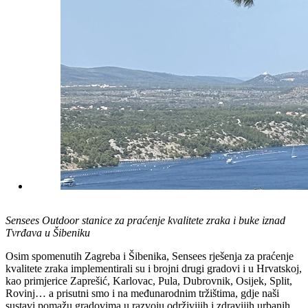
Sensees Outdoor stanice za praćenje kvalitete zraka i buke iznad
Tvrđava u Šibeniku
Osim spomenutih Zagreba i Šibenika, Sensees rješenja za praćenje
kvalitete zraka implementirali su i brojni drugi gradovi i u Hrvatskoj,
kao primjerice Zaprešić, Karlovac, Pula, Dubrovnik, Osijek, Split,
Rovinj… a prisutni smo i na međunarodnim tržištima, gdje naši
sustavi pomažu gradovima u razvoju održivijih i zdravijih urbanih