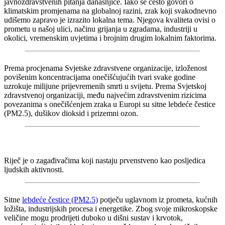
javnozdravstvenih pitanja današnjice. Iako se često govori o
klimatskim promjenama na globalnoj razini, zrak koji svakodnevno
udišemo zapravo je izrazito lokalna tema. Njegova kvaliteta ovisi o
prometu u našoj ulici, načinu grijanja u zgradama, industriji u
okolici, vremenskim uvjetima i brojnim drugim lokalnim faktorima.
Prema procjenama Svjetske zdravstvene organizacije, izloženost
povišenim koncentracijama onečišćujućih tvari svake godine
uzrokuje milijune prijevremenih smrti u svijetu. Prema Svjetskoj
zdravstvenoj organizaciji, među najvećim zdravstvenim rizicima
povezanima s onečišćenjem zraka u Europi su sitne lebdeće čestice
(PM2.5), dušikov dioksid i prizemni ozon.
Riječ je o zagađivačima koji nastaju prvenstveno kao posljedica
ljudskih aktivnosti.
Sitne
lebdeće čestice (PM2.5)
potječu uglavnom iz prometa, kućnih
ložišta, industrijskih procesa i energetike. Zbog svoje mikroskopske
veličine mogu prodrijeti duboko u dišni sustav i krvotok,