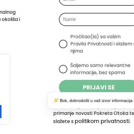
onalnog
okoliša i
Pročitao(la) sa vašim 
Pravila Privatnosti i slažem s
njima
Šaljemo samo relevantne 
informacije, bez spama
PRIJAVI SE
Bok, dobrodošli u vaš izvor informacija 
Klikom na gumb dajete suglasnost
primanje novosti Pokreta Otoka te
politikom privatnosti.
slažete s