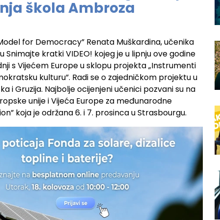
dnja škola Ambroza
a Model for Democracy” Renata Muškardina, učenika
u Snimajte kratki VIDEO! kojeg je u lipnju ove godine
dnji s Vijećem Europe u sklopu projekta „Instrumenti
kratsku kulturu”. Radi se o zajedničkom projektu u
 i Gruzija. Najbolje ocijenjeni učenici pozvani su na
ropske unije i Vijeća Europe za međunarodne
” koja je održana 6. i 7. prosinca u Strasbourgu.