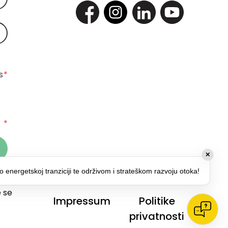
 
*
*
✕
o energetskoj tranziciji te održivom i strateškom razvoju otoka!
 za
 se
Impressum
Politike
privatnosti