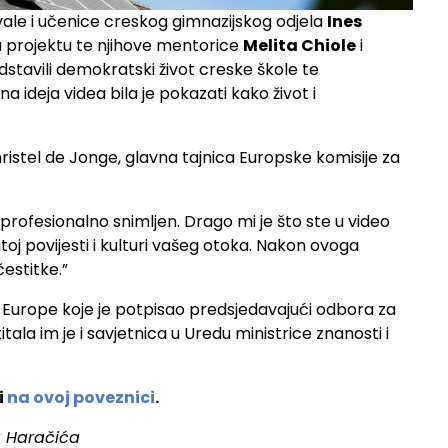
ale i učenice creskog gimnazijskog odjela
Ines
u projektu te njihove mentorice
Melita Chiole
i
dstavili demokratski život creske škole te
 ideja videa bila je pokazati kako život i
Christel de Jonge, glavna tajnica Europske komisije za
rofesionalno snimljen. Drago mi je što ste u video
atoj povijesti i kulturi vašeg otoka. Nakon ovoga
estitke.”
jeća Europe koje je potpisao predsjedavajući odbora za
la im je i savjetnica u Uredu ministrice znanosti i
i
na ovoj poveznici
.
a Haračića