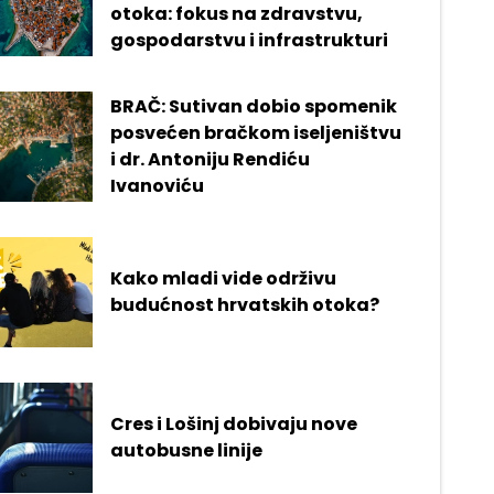
otoka: fokus na zdravstvu,
gospodarstvu i infrastrukturi
BRAČ: Sutivan dobio spomenik
posvećen bračkom iseljeništvu
i dr. Antoniju Rendiću
Ivanoviću
Kako mladi vide održivu
budućnost hrvatskih otoka?
Cres i Lošinj dobivaju nove
autobusne linije