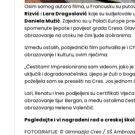
Osim samog autora filma, u Francusku su putov
Rizvić
i
Lara Dragoslavić
koje su sudjelovale 
Daniela Mužić
. Zajedno su u Palači Europe pre
spomenute ljepote i povijest grada Cresa. Glavna
obrazovanje na otoku ne čini ljude izoliranima.
Između ostalih, pobjednički film pohvalila je i 
obrazovanje i kulturu, ovim riječima:
„Čestitam! Impresionirana sam videom, jako je p
uključili i dogradonačelnika. Lijepo je čuti o bog
poželjela sam se preseliti na Cres. Jos jednom č
Lari, Renatu i Ines podijeljeni su certifikati Vi
obrazovanje Sjur Bergan, a među ostalima čestita
obrazovanja Helena Valenčić.
Pogledajte i vi nagrađeni rad o creskoj škol
FOTOGRAFIJE:
© Gimnazija Cres / SŠ Ambroz