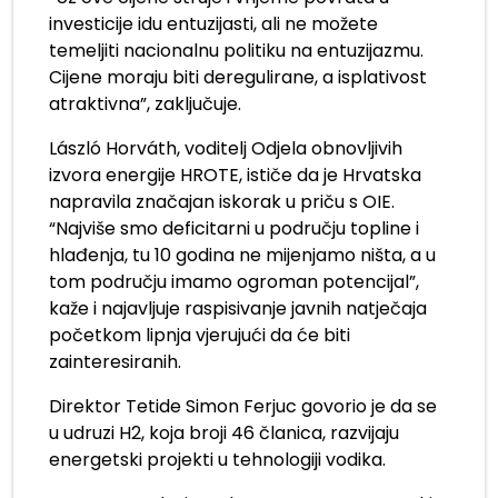
investicije idu entuzijasti, ali ne možete
temeljiti nacionalnu politiku na entuzijazmu.
Cijene moraju biti deregulirane, a isplativost
atraktivna”, zaključuje.
László Horváth, voditelj Odjela obnovljivih
izvora energije HROTE, ističe da je Hrvatska
napravila značajan iskorak u priču s OIE.
“Najviše smo deficitarni u području topline i
hlađenja, tu 10 godina ne mijenjamo ništa, a u
tom području imamo ogroman potencijal”,
kaže i najavljuje raspisivanje javnih natječaja
početkom lipnja vjerujući da će biti
zainteresiranih.
Direktor Tetide Simon Ferjuc govorio je da se
u udruzi H2, koja broji 46 članica, razvijaju
energetski projekti u tehnologiji vodika.