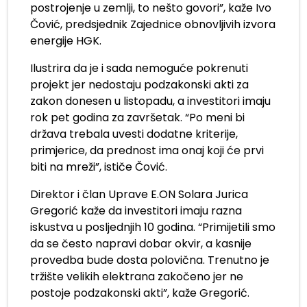
postrojenje u zemlji, to nešto govori”, kaže Ivo
Čović, predsjednik Zajednice obnovljivih izvora
energije HGK.
Ilustrira da je i sada nemoguće pokrenuti
projekt jer nedostaju podzakonski akti za
zakon donesen u listopadu, a investitori imaju
rok pet godina za završetak. “Po meni bi
država trebala uvesti dodatne kriterije,
primjerice, da prednost ima onaj koji će prvi
biti na mreži”, ističe Čović.
Direktor i član Uprave E.ON Solara Jurica
Gregorić kaže da investitori imaju razna
iskustva u posljednjih 10 godina. “Primijetili smo
da se često napravi dobar okvir, a kasnije
provedba bude dosta polovična. Trenutno je
tržište velikih elektrana zakočeno jer ne
postoje podzakonski akti”, kaže Gregorić.