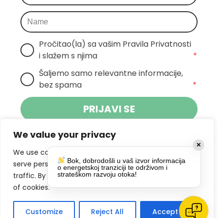
Pročitao(la) sa vašim Pravila Privatnosti 
i slažem s njima
*
Šaljemo samo relevantne informacije, 
bez spama
*
PRIJAVI SE
We value your privacy
Klikom na gumb dajete suglasnost za
✕
primanje novosti Pokreta Otoka te se
We use cookies to enhance your browsing experience,
Bok, dobrodošli u vaš izvor informacija
politikom privatnosti.
slažete s
serve personalized ads or content, and analyze our
o energetskoj tranziciji te održivom i
strateškom razvoju otoka!
traffic. By clicking "Accept All", you consent to our use
DRUŠTVENE MREŽE
of cookies.
Customize
Reject All
Accept All