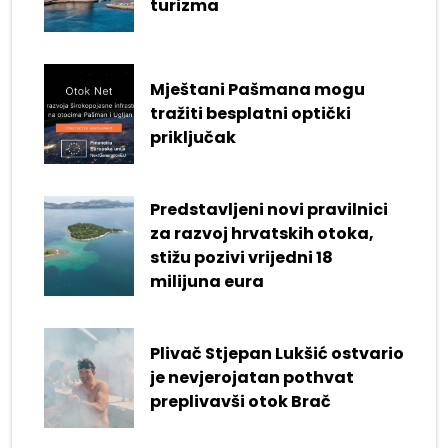
turizma
Mještani Pašmana mogu
tražiti besplatni optički
priključak
Predstavljeni novi pravilnici
za razvoj hrvatskih otoka,
stižu pozivi vrijedni 18
milijuna eura
Plivač Stjepan Lukšić ostvario
je nevjerojatan pothvat
preplivavši otok Brač