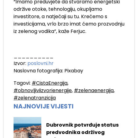
“Imamo preduvjete da stvaramo energetski
održive otoke, tehnologiju, okupljamo
investitore, a natječaji su tu. Krećemo s
investicijama, vrlo brzo imat ćemo prozvodnju
iz zelenog vodika”, kaže Ferjuc.
__________
Izvor:
poslovni.hr
Naslovna fotografija: Pixabay
Tagovi:
#CistaEnergija
,
#obnovljiviizvorienergije
,
#zelenaenergija
,
#zelenatranzicija
NAJNOVIJE VIJESTI
Dubrovnik potvrđuje status
predvodnika održivog