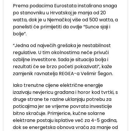
Prema podacima Eurostata instalirana snaga
po stanovniku u Hrvatskoj je manja od 20
watta, dok je u Njemačkoj više od 500 watta, a
panelisti će primijetiti da ovdje “Sunce sjaji i
bolje”.
“Jedna od najvećih grešaka je nestabilnost
regulative. U tim okolnostima neće privući
ozbiljne investitore. Sada je situacija bolja i
rezultati će se brzo početi pokazivati”, kaže
zamjenik ravnatelja REGEA-a Velimir Šegon.
Iako trenutne cijene električne energije
izazivaju nevjericu građana i horor kod tvrtki, s
druge strane te razine uklanjaju potrebu za
poticajima jer se vrijeme povrata investicije
bitno skraćuje. Primjerice, kućne solarne
elektrane postaju isplative već za 4-5 godina,
dok se energetska obnova vraća za manje od