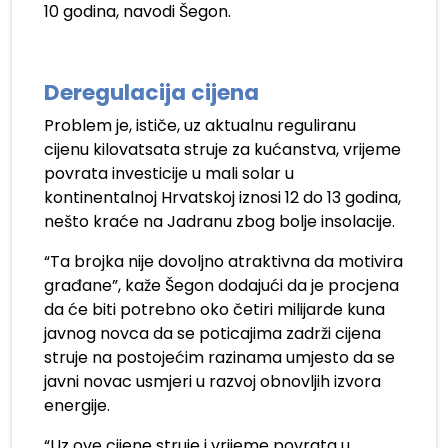
10 godina, navodi Šegon.
Deregulacija cijena
Problem je, ističe, uz aktualnu reguliranu
cijenu kilovatsata struje za kućanstva, vrijeme
povrata investicije u mali solar u
kontinentalnoj Hrvatskoj iznosi 12 do 13 godina,
nešto kraće na Jadranu zbog bolje insolacije.
“Ta brojka nije dovoljno atraktivna da motivira
građane”, kaže Šegon dodajući da je procjena
da će biti potrebno oko četiri milijarde kuna
javnog novca da se poticajima zadrži cijena
struje na postojećim razinama umjesto da se
javni novac usmjeri u razvoj obnovljih izvora
energije.
“Uz ove cijene struje i vrijeme povrata u