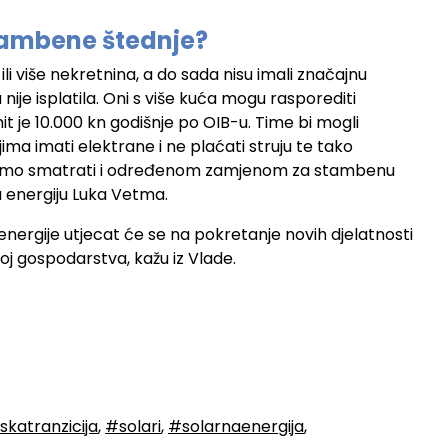
stambene štednje?
 ili više nekretnina, a do sada nisu imali značajnu
ije isplatila. Oni s više kuća mogu rasporediti
t je 10.000 kn godišnje po OIB-u. Time bi mogli
ima imati elektrane i ne plaćati struju te tako
možemo smatrati i određenom zamjenom za stambenu
nu energiju Luka Vetma.
energije utjecat će se na pokretanje novih djelatnosti
voj gospodarstva, kažu iz Vlade.
katranzicija
,
#solari
,
#solarnaenergija
,