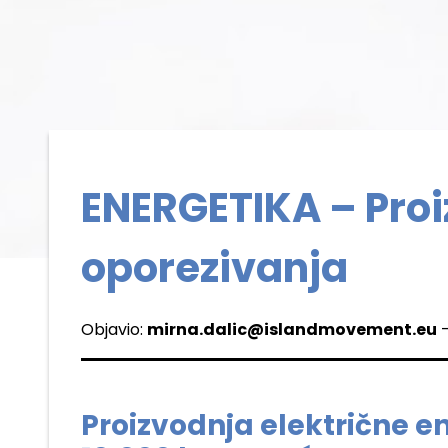
ENERGETIKA – Proi
oporezivanja
Objavio:
mirna.dalic@islandmovement.eu
-
Proizvodnja električne en