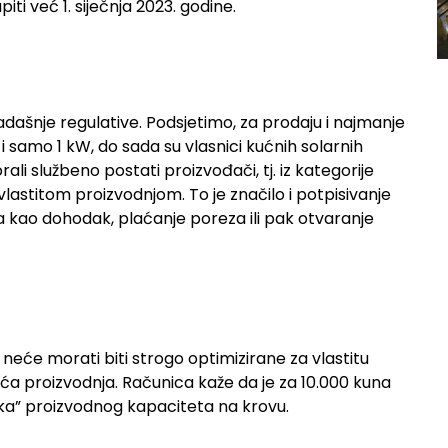
iti već 1. siječnja 2023. godine.
šnje regulative. Podsjetimo, za prodaju i najmanje
 i samo 1 kW, do sada su vlasnici kućnih solarnih
rali službeno postati proizvođači, tj. iz kategorije
astitom proizvodnjom. To je značilo i potpisivanje
a kao dohodak, plaćanje poreza ili pak otvaranje
neće morati biti strogo optimizirane za vlastitu
veća proizvodnja. Računica kaže da je za 10.000 kuna
ška” proizvodnog kapaciteta na krovu.