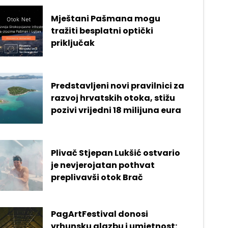
Mještani Pašmana mogu
tražiti besplatni optički
priključak
Predstavljeni novi pravilnici za
razvoj hrvatskih otoka, stižu
pozivi vrijedni 18 milijuna eura
Plivač Stjepan Lukšić ostvario
je nevjerojatan pothvat
preplivavši otok Brač
PagArtFestival donosi
vrhunsku glazbu i umjetnost: