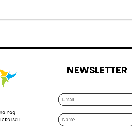
NEWSLETTER
onalnog
okoliša i