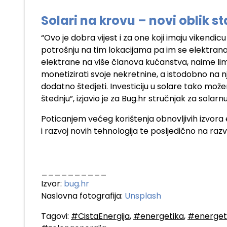
Solari na krovu – novi oblik 
“Ovo je dobra vijest i za one koji imaju vikendicu
potrošnju na tim lokacijama pa im se elektrana n
elektrane na više članova kućanstva, naime limi
monetizirati svoje nekretnine, a istodobno na nj
dodatno štedjeti. Investiciju u solare tako 
štednju”, izjavio je za Bug.hr stručnjak za solar
Poticanjem većeg korištenja obnovljivih izvora 
i razvoj novih tehnologija te posljedično na raz
__________
Izvor:
bug.hr
Naslovna fotografija:
Unsplash
Tagovi:
#CistaEnergija
,
#energetika
,
#energets