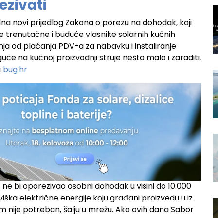
ezivati
dna novi prijedlog Zakona o porezu na dohodak, koji
sve trenutačne i buduće vlasnike solarnih kućnih
a od plaćanja PDV-a za nabavku i instaliranje
uće na kućnoj proizvodnji struje nešto malo i zaraditi,
i
bug.hr
e bi oporezivao osobni dohodak u visini do 10.000
iška električne energije koju građani proizvedu u iz
 im nije potreban, šalju u mrežu. Ako ovih dana Sabor