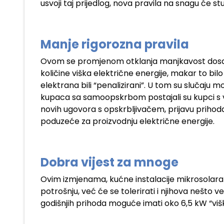
usvoji taj prijedlog, nova pravila na snagu će stup
Manje rigorozna pravila
Ovom se promjenom otklanja manjkavost dosada
količine viška električne energije, makar to bilo
elektrana bili “penalizirani”. U tom su slučaju mo
kupaca sa samoopskrbom postajali su kupci s vl
novih ugovora s opskrbljivačem, prijavu prihod
poduzeće za proizvodnju električne energije.
Dobra vijest za mnoge
Ovim izmjenama, kućne instalacije mikrosolara 
potrošnju, već će se tolerirati i njihova nešto 
godišnjih prihoda moguće imati oko 6,5 kW “vi