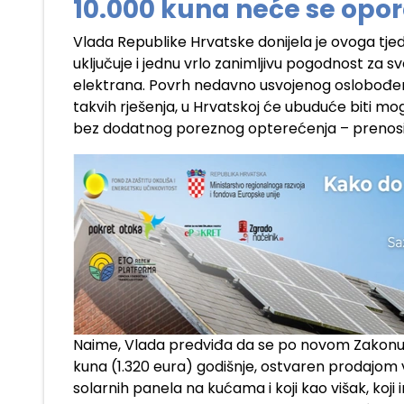
10.000 kuna neće se opor
Vlada Republike Hrvatske donijela je ovoga tje
uključuje i jednu vrlo zanimljivu pogodnost za 
elektrana. Povrh nedavno usvojenog oslobođenj
takvih rješenja, u Hrvatskoj će ubuduće biti mog
bez dodatnog poreznog opterećenja – prenos
Naime, Vlada predviđa da se po novom Zakonu n
kuna (1.320 eura) godišnje, ostvaren prodajom v
solarnih panela na kućama i koji kao višak, koji