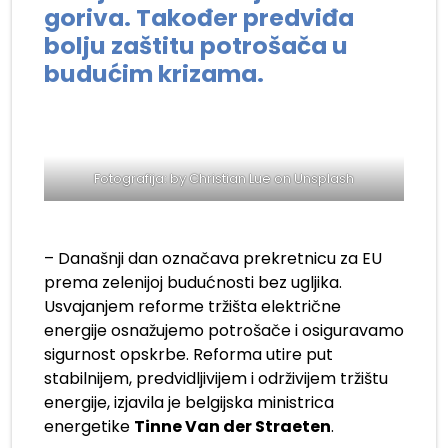
goriva. Također predviđa
bolju zaštitu potrošača u
budućim krizama.
Fotografija: by
Christian Lue
on
Unsplash
– Današnji dan označava prekretnicu za EU
prema zelenijoj budućnosti bez ugljika.
Usvajanjem reforme tržišta električne
energije osnažujemo potrošače i osiguravamo
sigurnost opskrbe. Reforma utire put
stabilnijem, predvidljivijem i održivijem tržištu
energije, izjavila je belgijska ministrica
energetike
Tinne Van der Straeten
.