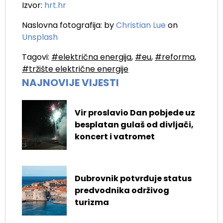
Izvor:
hrt.hr
Naslovna fotografija: by
Christian Lue
on
Unsplash
Tagovi:
#električna energija
,
#eu
,
#reforma
,
#tržište električne energije
NAJNOVIJE VIJESTI
Vir proslavio Dan pobjede uz
besplatan gulaš od divljači,
koncert i vatromet
Dubrovnik potvrđuje status
predvodnika održivog
turizma