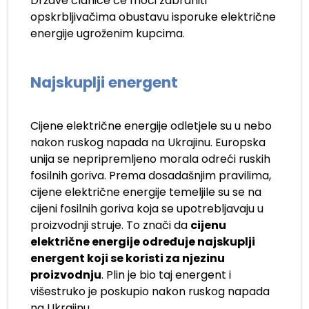
Države članice će moći zabraniti
opskrbljivačima obustavu isporuke električne
energije ugroženim kupcima.
Najskuplji energent
Cijene električne energije odletjele su u nebo
nakon ruskog napada na Ukrajinu. Europska
unija se nepripremljeno morala odreći ruskih
fosilnih goriva. Prema dosadašnjim pravilima,
cijene električne energije temeljile su se na
cijeni fosilnih goriva koja se upotrebljavaju u
proizvodnji struje. To znači da
cijenu
električne energije određuje najskuplji
energent koji se koristi za njezinu
proizvodnju
. Plin je bio taj energent i
višestruko je poskupio nakon ruskog napada
na Ukrajinu.