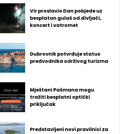
Vir proslavio Dan pobjede uz
besplatan gulaš od divljači,
koncert i vatromet
Dubrovnik potvrđuje status
predvodnika održivog turizma
Mještani Pašmana mogu
tražiti besplatni optički
priključak
Predstavljeni novi pravilnici za