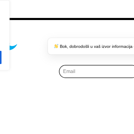
NEWSLETTER
Bok, dobrodošli u vaš izvor informacija 
onalnog
okoliša i
Pročitao(la) sa vašim 
Pravila Privatnosti i slažem s
njima