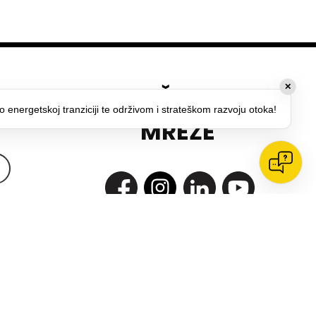
DRUŠTVENE
✕
o energetskoj tranziciji te održivom i strateškom razvoju otoka!
MREŽE
 
*