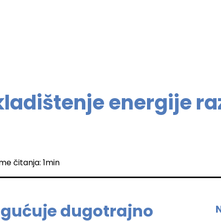
kladištenje energije ra
eme čitanja: 1min
gućuje dugotrajno