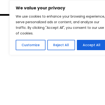
We value your privacy
We use cookies to enhance your browsing experience,
serve personalized ads or content, and analyze our
traffic. By clicking "Accept All", you consent to our use
of cookies.
Customize
Reject All
Accept All
Projekt je sufinanciran od strane Ministarstva regi
razvoja i fondova Europske unije te Fonda za zaštitu 
energetsku učinkovitost