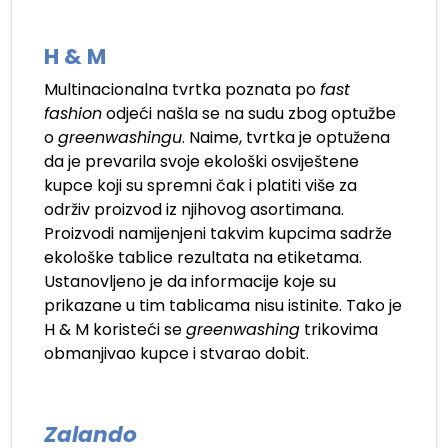
H & M
Multinacionalna tvrtka poznata po
fast
fashion
odjeći našla se na sudu zbog optužbe
o
greenwashingu
. Naime, tvrtka je optužena
da je prevarila svoje ekološki osviještene
kupce koji su spremni čak i platiti više za
održiv proizvod iz njihovog asortimana.
Proizvodi namijenjeni takvim kupcima sadrže
ekološke tablice rezultata na etiketama.
Ustanovljeno je da informacije koje su
prikazane u tim tablicama nisu istinite. Tako je
H & M koristeći se
greenwashing
trikovima
obmanjivao kupce i stvarao dobit.
Zalando