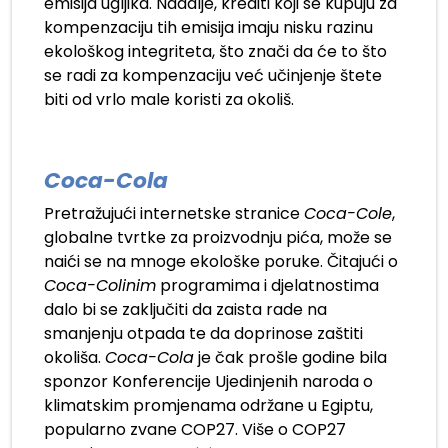
emisija ugljika. Nadalje, krediti koji se kupuju za
kompenzaciju tih emisija imaju nisku razinu
ekološkog integriteta, što znači da će to što
se radi za kompenzaciju već učinjenje štete
biti od vrlo male koristi za okoliš.
Coca-Cola
Pretražujući internetske stranice
Coca-Cole
,
globalne tvrtke za proizvodnju pića, može se
naići se na mnoge ekološke poruke. Čitajući o
Coca-Colinim
programima i djelatnostima
dalo bi se zaključiti da zaista rade na
smanjenju otpada te da doprinose zaštiti
okoliša.
Coca-Cola
je čak prošle godine bila
sponzor Konferencije Ujedinjenih naroda o
klimatskim promjenama održane u Egiptu,
popularno zvane COP27. Više o COP27