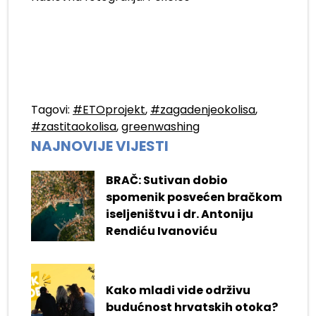
Tagovi:
#ETOprojekt
,
#zagadenjeokolisa
,
#zastitaokolisa
,
greenwashing
NAJNOVIJE VIJESTI
BRAČ: Sutivan dobio
spomenik posvećen bračkom
iseljeništvu i dr. Antoniju
Rendiću Ivanoviću
Kako mladi vide održivu
budućnost hrvatskih otoka?