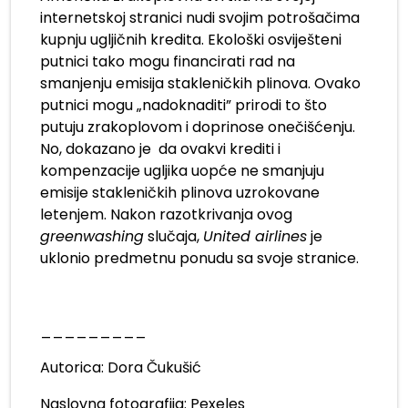
internetskoj stranici nudi svojim potrošačima
kupnju ugljičnih kredita. Ekološki osviješteni
putnici tako mogu financirati rad na
smanjenju emisija stakleničkih plinova. Ovako
putnici mogu „nadoknaditi” prirodi to što
putuju zrakoplovom i doprinose onečišćenju.
No, dokazano je da ovakvi krediti i
kompenzacije ugljika uopće ne smanjuju
emisije stakleničkih plinova uzrokovane
letenjem. Nakon razotkrivanja ovog
greenwashing
slučaja,
United airlines
je
uklonio predmetnu ponudu sa svoje stranice.
_________
Autorica: Dora Čukušić
Naslovna fotografija: Pexeles