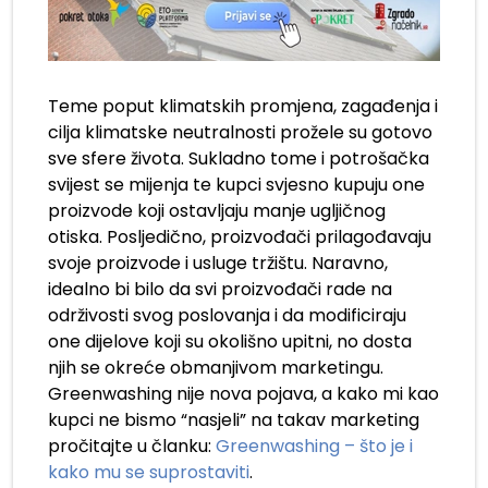
Teme poput klimatskih promjena, zagađenja i
cilja klimatske neutralnosti prožele su gotovo
sve sfere života. Sukladno tome i potrošačka
svijest se mijenja te kupci svjesno kupuju one
proizvode koji ostavljaju manje ugljičnog
otiska. Posljedično, proizvođači prilagođavaju
svoje proizvode i usluge tržištu. Naravno,
idealno bi bilo da svi proizvođači rade na
održivosti svog poslovanja i da modificiraju
one dijelove koji su okolišno upitni, no dosta
njih se okreće obmanjivom marketingu.
Greenwashing nije nova pojava, a kako mi kao
kupci ne bismo “nasjeli” na takav marketing
pročitajte u članku:
Greenwashing – što je i
kako mu se suprostaviti
.