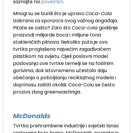
saznajte na
poveznici
.
Mnogi su se bunili što je upravo
Coca-Cola
izabrana za sponzora ovog važnog događaja.
Pitate se zašto? Zato što
Coca-cola
godišnje
proizvodi milijarde boca i milijune tona
stakleničkih plinova. Nekoliko puta je ova
tvrtka proglašena najvećim zagađivačem
plastikom na svijetu. Cijeli poslovni model
poslovanja ove tvrtke temelji se na fosilnim
gorivima, dok istovremeno učestalo daju
obećanja o poboljšanju reciklažnog modela i
doprinosu zaštiti okoliši. Coca-Colu se često
proziva zbog greenwashinga.
McDonalds
Tvrtka prehrambene industrije i svjetski lanac
restorana brze hrane,
McDonalds
, poznata je