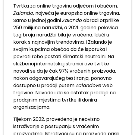
Tvrtka za online trgovinu odjećom i obućom,
Zalando
, najveća je europska online trgovina.
Samo u jednoj godini
Zalando
obradi otprilike
250 milijuna narudžbi, a 2021. godine polovica
tog broja narudžbi bila je vraćena. Idući u
korak s najnovijim trendovima, i Zalando je
svojim kupcima obećao da će isporuka i
povrati robe postati klimatski neutralni. Na
službenoj internetskoj stranici ove tvrtke
navodi se da je čak 97% vraćenih proizvoda,
nakon odgovarajućeg testiranja, ponovno
dostupno u prodaji putem
Zalandove
web
trgovine. Navode i da se ostatak prodaje na
prodajnim mjestima tvrtke ili donira
organizacijama.
Tijekom 2022. provedeno je neovisno
istraživanje o postupanju s vraćenim
proizvodima. Istraživači su na proizvode prišili