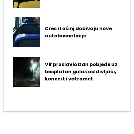
Cres i Lošinj dobivaju nove
autobusne linije
Vir proslavio Dan pobjede uz
besplatan gulaš od divljači,
koncert i vatromet