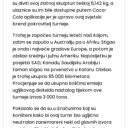
su diviti ovoj zlatnoj skulpturi teškoj 6,142 kg, a
ulaznice su im bile dostupne putem Coca-
Cola aplikacije jer je upravo ovaj svjetski
brend pokrovitelj turneje.
Trofej je započeo turneju leteći nad Azijom,
zatim se zaputio u Australiju pa u Afriku. Stigao
je onda i najveće gradove Europe, a potom je
obišao srednju i južnu Ameriku. Naposljetku je
posjetio SAD, Kanadu, Saudijsku Arabiju i
taman stigao na prvenstvo u Kataru. Obišao
je trofej ukupno 95 000 kilometara.
Procjenjuje se da ukupna količina emisija
ugljikovog dioksida nastalog tijekom ove
turneje iznosi 3 000 tona.
Pokazalo se da su u izračunima koji su
korišteni kako bi ovaj turnir bio ugljično
neutralan zanemareni neki od glavnih izvora