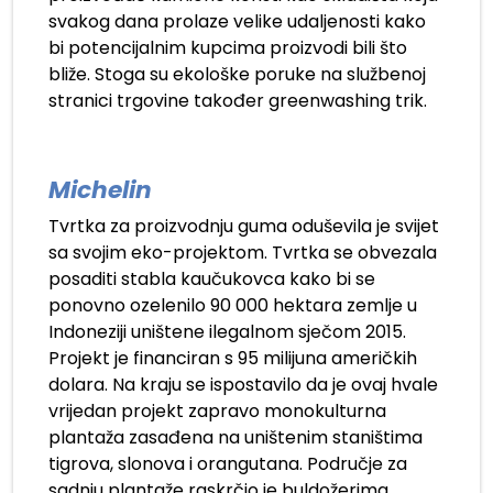
svakog dana prolaze velike udaljenosti kako
bi potencijalnim kupcima proizvodi bili što
bliže. Stoga su ekološke poruke na službenoj
stranici trgovine također greenwashing trik.
Michelin
Tvrtka za proizvodnju guma oduševila je svijet
sa svojim eko-projektom. Tvrtka se obvezala
posaditi stabla kaučukovca kako bi se
ponovno ozelenilo 90 000 hektara zemlje u
Indoneziji uništene ilegalnom sječom 2015.
Projekt je financiran s 95 milijuna američkih
dolara. Na kraju se ispostavilo da je ovaj hvale
vrijedan projekt zapravo monokulturna
plantaža zasađena na uništenim staništima
tigrova, slonova i orangutana. Područje za
sadnju plantaže raskrčio je buldožerima