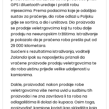
GPS i
Bluetooth
uređaje i pratili robu
mjesecima. Prema podacima koje je odašljao
sustav za praćenje, dio robe odlazi u Poljsku
gdje se sortira, a dio i uništava. Dio proizvoda
se prodaje veletrgovcima koji tu robu dalje
prodaju na neeuropskim tržištima. Istraživanje
je pokazalo da je praćena roba prešla put od
29 000 kilometara.
Suočeni s rezultatima istraživanja, voditelji
Zalanda
ipak su naposljetku priznali da
vraćene proizvode prodaju veletrgovcima te
da roba uistinu prijeđe velike udaljenosti u
kamionima.
Dakle, proizvođač nakon prodaje robe
veletrgovcima više nema uvid u sudbinu tih
proizvoda i ne zna završava li ta roba na
odlagalištima ili dolazi do kupaca. Osim toga,
proizvođač kamione koristi kao skladišta koja