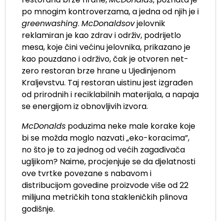
po mnogim kontroverzama, a jedna od njih je i
greenwashing
.
McDonaldsov
jelovnik
reklamiran je kao zdrav i održiv, podrijetlo
mesa, koje čini većinu jelovnika, prikazano je
kao pouzdano i održivo, čak je otvoren net-
zero restoran brze hrane u Ujedinjenom
Kraljevstvu. Taj restoran uistinu jest izgrađen
od prirodnih i reciklabilnih materijala, a napaja
se energijom iz obnovljivih izvora.
McDonalds
poduzima neke male korake koje
bi se možda moglo nazvati „eko-koracima”,
no što je to za jednog od većih zagađivača
ugljikom? Naime, procjenjuje se da djelatnosti
ove tvrtke povezane s nabavom i
distribucijom govedine proizvode više od 22
milijuna metričkih tona stakleničkih plinova
godišnje.