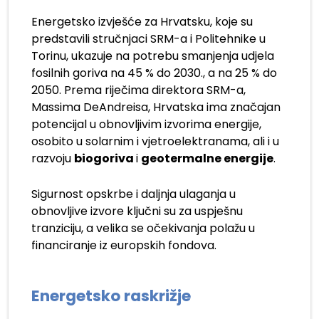
Energetsko izvješće za Hrvatsku, koje su
predstavili stručnjaci SRM-a i Politehnike u
Torinu, ukazuje na potrebu smanjenja udjela
fosilnih goriva na 45 % do 2030., a na 25 % do
2050. Prema riječima direktora SRM-a,
Massima DeAndreisa, Hrvatska ima značajan
potencijal u obnovljivim izvorima energije,
osobito u solarnim i vjetroelektranama, ali i u
razvoju
biogoriva
i
geotermalne energije
.
Sigurnost opskrbe i daljnja ulaganja u
obnovljive izvore ključni su za uspješnu
tranziciju, a velika se očekivanja polažu u
financiranje iz europskih fondova.
Energetsko raskrižje