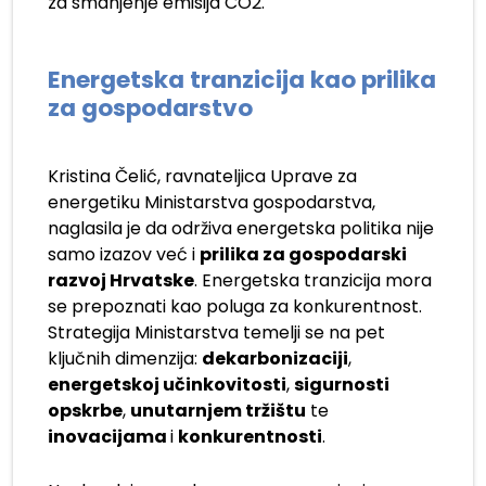
za smanjenje emisija CO2.
Energetska tranzicija kao prilika
za gospodarstvo
Kristina Čelić, ravnateljica Uprave za
energetiku Ministarstva gospodarstva,
naglasila je da održiva energetska politika nije
samo izazov već i
prilika za gospodarski
razvoj Hrvatske
. Energetska tranzicija mora
se prepoznati kao poluga za konkurentnost.
Strategija Ministarstva temelji se na pet
ključnih dimenzija:
dekarbonizaciji
,
energetskoj učinkovitosti
,
sigurnosti
opskrbe
,
unutarnjem tržištu
te
inovacijama
i
konkurentnosti
.