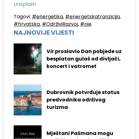
Unsplash
Tagovi:
#energetika
,
#energetskatranzicija
,
#hrvatska
,
#OdrživiRazvoj
,
#oie
NAJNOVIJE VIJESTI
Vir proslavio Dan pobjede uz
besplatan gulaš od divljači,
koncert i vatromet
Dubrovnik potvrđuje status
predvodnika održivog
turizma
Mještani Pašmana mogu