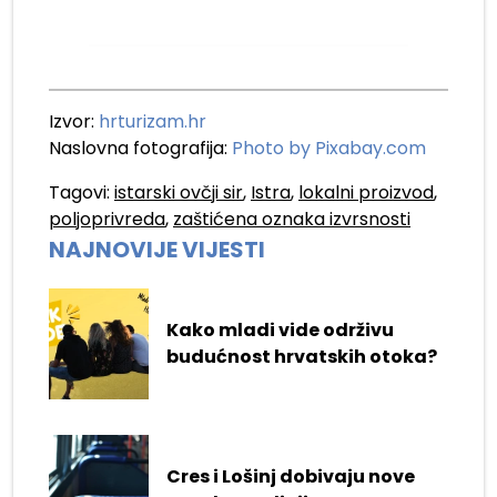
Izvor:
hrturizam.hr
Naslovna fotografija:
Photo by Pixabay.com
Tagovi:
istarski ovčji sir
,
Istra
,
lokalni proizvod
,
poljoprivreda
,
zaštićena oznaka izvrsnosti
NAJNOVIJE VIJESTI
Kako mladi vide održivu
budućnost hrvatskih otoka?
Cres i Lošinj dobivaju nove