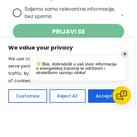
Šaljemo samo relevantne informacije, 
bez spama
*
PRIJAVI SE
We value your privacy
Klikom na gumb dajete suglasnost za
✕
primanje novosti Pokreta Otoka te se
We use cookies to enhance your browsing experience,
Bok, dobrodošli u vaš izvor informacija
politikom privatnosti.
slažete s
serve personalized ads or content, and analyze our
o energetskoj tranziciji te održivom i
strateškom razvoju otoka!
traffic. By clicking "Accept All", you consent to our use
DRUŠTVENE MREŽE
of cookies.
Customize
Reject All
Accept All
Impressum
Politike privatnosti