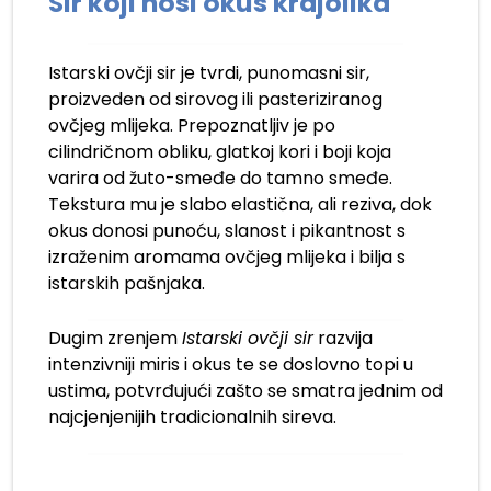
Sir koji nosi okus krajolika
Istarski ovčji sir je tvrdi, punomasni sir,
proizveden od sirovog ili pasteriziranog
ovčjeg mlijeka. Prepoznatljiv je po
cilindričnom obliku, glatkoj kori i boji koja
varira od žuto-smeđe do tamno smeđe.
Tekstura mu je slabo elastična, ali reziva, dok
okus donosi punoću, slanost i pikantnost s
izraženim aromama ovčjeg mlijeka i bilja s
istarskih pašnjaka.
Dugim zrenjem
Istarski ovčji sir
razvija
intenzivniji miris i okus te se doslovno topi u
ustima, potvrđujući zašto se smatra jednim od
najcjenjenijih tradicionalnih sireva.