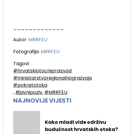
_____________
Autor:
MRRFEU
Fotografija:
MRRFEU
Tagovi:
#hrvatskiotocniproizvod
#ministarstvoregionalnograzvoja
#pokretotoka
,
#javnipoziv
,
#MRRFEU
NAJNOVIJE VIJESTI
Kako mladi vide održivu
budućnost hrvatskih otoka?