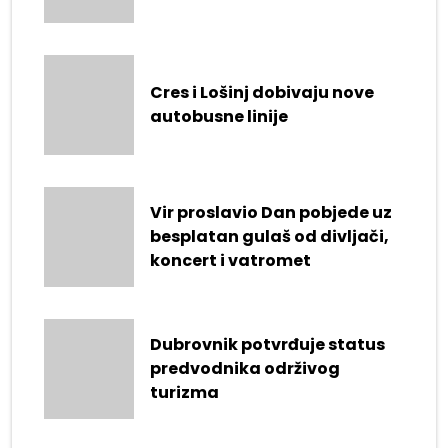
Cres i Lošinj dobivaju nove
autobusne linije
Vir proslavio Dan pobjede uz
besplatan gulaš od divljači,
koncert i vatromet
Dubrovnik potvrđuje status
predvodnika održivog
turizma