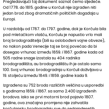
Pregledavajući taj dokument saznat ćemo sljedeće.
Od 1778. do 1815. godine u Korčuli nije izgrađen niti
jedan brod zbog dramatičnih političkih događaja u
Europi.
U razdoblju od 1787. do 1797. godine, dok je Korčula bila
pod mletačkom vlašću, Korčulu je napustio vrlo mali
broj brodograditelja (bili su oslobođeni vojne obveze),
no nakon pada Venecije taj se broj povećao da bi
dosegao vrhunac između 1859. i 1867. godine kada od
505 radne snage izostala su 404 radnika
brodogradilišta, au brodogradilištu ih je ostalo samo
100. Svoj vrhunac brodogradnja u Korčuli doživljava u
19. stoljeću između 1849. i 1859. godine kada 9.
Izgrađena su 752 broda različitih veličina u usporedbi
s godinama 1859. i 1867. sa samo 2.400 izgrađenih
brodova. Iako se prvi motorni brod pojavio 1807.
godine, ova značajna promjena nije zahvatila
korčulansku brodogradnju sve do sedamdesetih