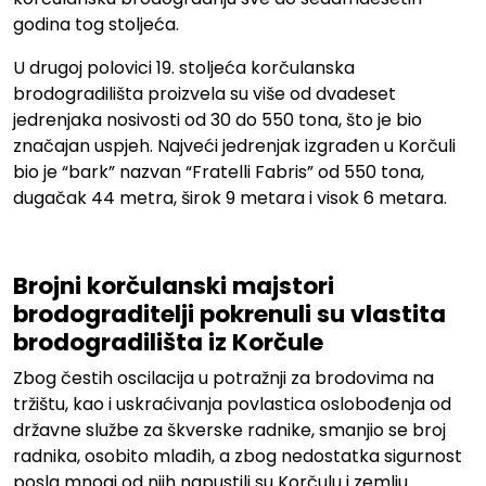
godina tog stoljeća.
U drugoj polovici 19. stoljeća korčulanska
brodogradilišta proizvela su više od dvadeset
jedrenjaka nosivosti od 30 do 550 tona, što je bio
značajan uspjeh. Najveći jedrenjak izgrađen u Korčuli
bio je “bark” nazvan “Fratelli Fabris” od 550 tona,
dugačak 44 metra, širok 9 metara i visok 6 metara.
Brojni korčulanski majstori
brodograditelji pokrenuli su vlastita
brodogradilišta iz Korčule
Zbog čestih oscilacija u potražnji za brodovima na
tržištu, kao i uskraćivanja povlastica oslobođenja od
državne službe za škverske radnike, smanjio se broj
radnika, osobito mlađih, a zbog nedostatka sigurnost
posla mnogi od njih napustili su Korčulu i zemlju.