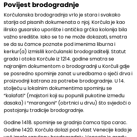
Povijest brodogradnje
Korčulanska brodogradnja vrlo je stara i svakako
starija od pisanih dokumenata o njoj. Korčula je kao
ilirsko gusarsko uporište i antička grčka kolonija bila
važno središte. Iako se to ne može dokazati, smatra
se da su čamce poznate pod imenima liburna i
kerkur(a) izmislili korčulanski brodograditelji. Statut
grada i otoka Korčule iz 1214. godine smatra se
najranijim dokumentom o brodogradnji u Korčuli gdje
se posredno spominje zanat u uredbama o sječi drva i
proizvodnji katrana za potrebe brodogradnje. U 14.
stoljeću u lokalnim dokumentima spominju se
“kalafati” (majstori koji su popunili pukotine između
dasaka) i “marangoni” (obrtnici u drvu) što svjedoči o
postojanju tradicije brodogradnje.
Godine 1418. spominje se gradnja čamca tipa carac.
Godine 1420. Korčula dolazi pod vlast Venecije kada je