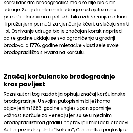
korčulanskim brodogradilištima ako nije bio član
udruge. Socijalni elementi udruge sastojali su se u
pomoći članovima u potrebi bilo uzdržavanjem člana
ili pružanjem pomoći za vjenčanje kćeri, u slučaju smrti
i sl. Osnivanje udruge bio je značajan korak naprijed,
od te godine ukidaju se sva ograničenja u gradnji
brodova, a 1776. godine mletačke vlasti sele svoje
brodogradilište s Hvara na Korčulu.
Značaj korčulanske brodogradnje
kroz povijest
Razni autori tog razdoblja opisuju značaj korčulanske
brodogradnje. U svojim putopisnim bilješkama
objavljenim 1688. godine Englez Spon spominje
važnost Korčule za Veneciju jer su se u njezinim
brodogradilištima gradili i popravljali mletački brodovi.
Autor poznatog djela “Isolario”, Coronelli, u poglavlju o