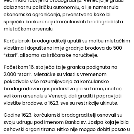
već imala razvijenu brodogradnju. Venecija je gradu
dala znatnu političku autonomiju, ali je nametnula
ekonomska ograničenja, prvenstveno kako bi
spriječila konkurenciju korčulanskih brodogradilišta
mletačkom arsenalu.
Korčulanski brodograditelji uputili su molbu mletačkim
vlastima i dopuštena im je gradnja brodova do 500
“stari”, ali samo za kršćanske naručitelje.
Početkom 16. stoljeća ta je granica podignuta na
2.000 “stari”. Mletačke su vlasti s vremenom
pokazivale više razumijevanja za korčulansko
brodograđevno gospodarstvo pa su tamo, unatoč
velikom arsenalu u Veneciji, dali graditi i popravljati
vlastite brodove, a 1623. sve su restrikcije ukinute.
Godine 1623. korčulanski brodograditelji osnovali su
svoju udrugu pod imenom Banka sv. Josipa koja je bila
cehovski organizirana. Nitko nije mogao dobiti posao u