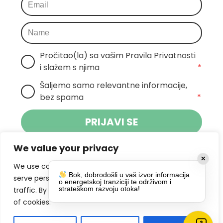
Pročitao(la) sa vašim Pravila Privatnosti 
i slažem s njima
*
Šaljemo samo relevantne informacije, 
bez spama
*
PRIJAVI SE
We value your privacy
Klikom na gumb dajete suglasnost za
✕
primanje novosti Pokreta Otoka te se
We use cookies to enhance your browsing experience,
Bok, dobrodošli u vaš izvor informacija
politikom privatnosti.
slažete s
serve personalized ads or content, and analyze our
o energetskoj tranziciji te održivom i
strateškom razvoju otoka!
traffic. By clicking "Accept All", you consent to our use
DRUŠTVENE MREŽE
of cookies.