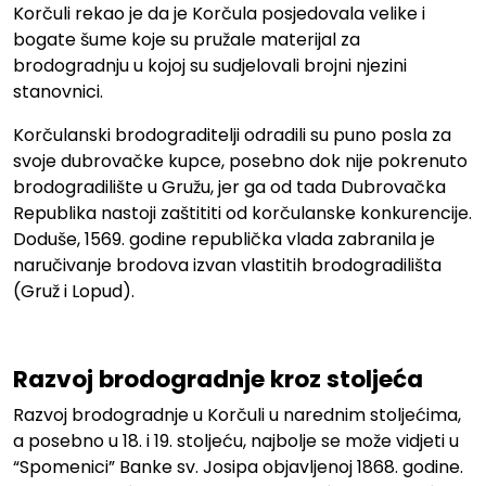
Korčuli rekao je da je Korčula posjedovala velike i
bogate šume koje su pružale materijal za
brodogradnju u kojoj su sudjelovali brojni njezini
stanovnici.
Korčulanski brodograditelji odradili su puno posla za
svoje dubrovačke kupce, posebno dok nije pokrenuto
brodogradilište u Gružu, jer ga od tada Dubrovačka
Republika nastoji zaštititi od korčulanske konkurencije.
Doduše, 1569. godine republička vlada zabranila je
naručivanje brodova izvan vlastitih brodogradilišta
(Gruž i Lopud).
Razvoj brodogradnje kroz stoljeća
Razvoj brodogradnje u Korčuli u narednim stoljećima,
a posebno u 18. i 19. stoljeću, najbolje se može vidjeti u
“Spomenici” Banke sv. Josipa objavljenoj 1868. godine.