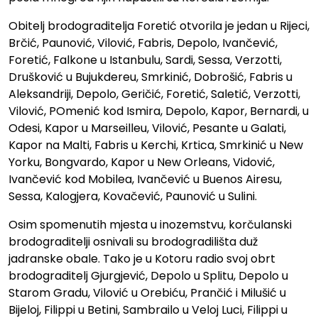
Obitelj brodograditelja Foretić otvorila je jedan u Rijeci,
Brčić, Paunović, Vilović, Fabris, Depolo, Ivančević,
Foretić, Falkone u Istanbulu, Sardi, Sessa, Verzotti,
Drušković u Bujukdereu, Smrkinić, Dobrošić, Fabris u
Aleksandriji, Depolo, Geričić, Foretić, Saletić, Verzotti,
Vilović, POmenić kod Ismira, Depolo, Kapor, Bernardi, u
Odesi, Kapor u Marseilleu, Vilović, Pesante u Galati,
Kapor na Malti, Fabris u Kerchi, Krtica, Smrkinić u New
Yorku, Bongvardo, Kapor u New Orleans, Vidović,
Ivančević kod Mobilea, Ivančević u Buenos Airesu,
Sessa, Kalogjera, Kovačević, Paunović u Sulini.
Osim spomenutih mjesta u inozemstvu, korčulanski
brodograditelji osnivali su brodogradilišta duž
jadranske obale. Tako je u Kotoru radio svoj obrt
brodograditelj Gjurgjević, Depolo u Splitu, Depolo u
Starom Gradu, Vilović u Orebiću, Prančić i Milušić u
Bijeloj, Filippi u Betini, Sambrailo u Veloj Luci, Filippi u