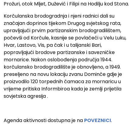
Prožuri, otok Mljet, Dužević i Filipi na Hodilju kod Stona.
Korčulanska brodogradnja i njeni radnici dali su
značajan doprinos tijekom Drugog svjetskog rata,
upravljajući prvim partizanskim brodogradilištem,
počevši od Korčule, kasnije se povlačeći u Velu Luku,
Hvar, Lastovo, Vis, pa čak i u talijanski Bari,
popravljajući brodove partizanske i savezničke
mornarice. Nakon oslobođenja područja 1944.
korčulansko brodogradilište je obnovljeno, a 1949.
preseljeno na novu lokaciju zvanu Dominče gdje je
proizvodilo 120 torpednih čamaca za mornaricu u
vrijeme pritiska Informbiroa kada je zemlji prijetila
sovjetska agresija .
Agenda aktivnosti dostupna je na
POVEZNICI
.